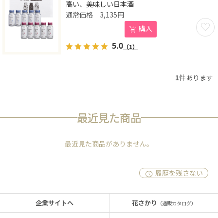
高い、美味しい日本酒
3,135
円
お気に
購入
5.0
（1）
1
件あります
最近見た商品
最近見た商品がありません。
履歴を残さない
企業サイトへ
花さかり
（通販カタログ）