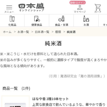
登録/ログイン
メニュー
マイページ
カート
化粧品
健康食品
食品
・
甘酒
お酒
キ
>
>
>
>
ホーム
お酒一覧
日本酒一覧
種類
純米酒
純米酒
米・米こうじ・水だけを原料として造られた日本酒。
米の旨みが多くなりやすく、一般的に濃醇タイプで酸度が高くまろやか
な風味となる傾向があります。
（引用：灘酒研究会「灘の酒用語集」）
商品一覧
(1件)
はなや香 2種10本セット
上質な飲食店で飲んでいるような、華やかで香り