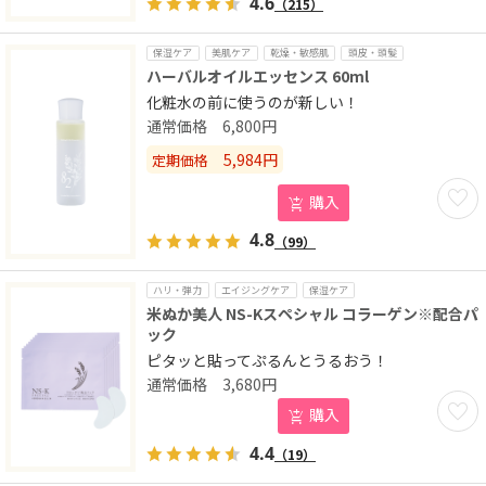
4.6
（215）
保湿ケア
美肌ケア
乾燥・敏感肌
頭皮・頭髪
ハーバルオイルエッセンス 60ml
化粧水の前に使うのが新しい！
6,800
円
5,984
円
定期価格
お気に
購入
4.8
（99）
ハリ・弾力
エイジングケア
保湿ケア
米ぬか美人 NS-Kスペシャル コラーゲン※配合パ
ック
ピタッと貼ってぷるんとうるおう！
3,680
円
お気に
購入
4.4
（19）