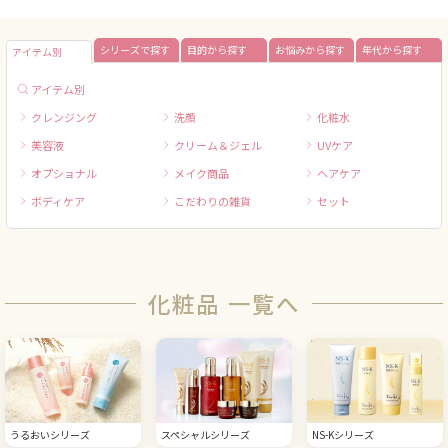
シリーズで探す
目的から探す
お悩みから探す
年代から探す
アイテム別
アイテム別
クレンジング
洗顔
化粧水
美容液
クリーム＆ジェル
UVケア
オプショナル
メイク商品
ヘアケア
ボディケア
こだわりの雑貨
セット
化粧品 一覧へ
うるおいシリーズ
スペシャルシリーズ
NS-Kシリーズ