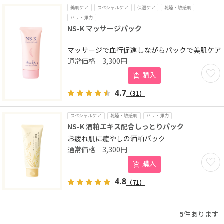
美肌ケア
スペシャルケア
保湿ケア
乾燥・敏感肌
ハリ・弾力
NS-K マッサージパック
マッサージで血行促進しながらパックで美肌ケア
3,300
円
お気に
購入
4.7
（31）
スペシャルケア
乾燥・敏感肌
ハリ・弾力
NS-K 酒粕エキス配合しっとりパック
お疲れ肌に癒やしの酒粕パック
3,300
円
お気に
購入
4.8
（71）
5
件あります