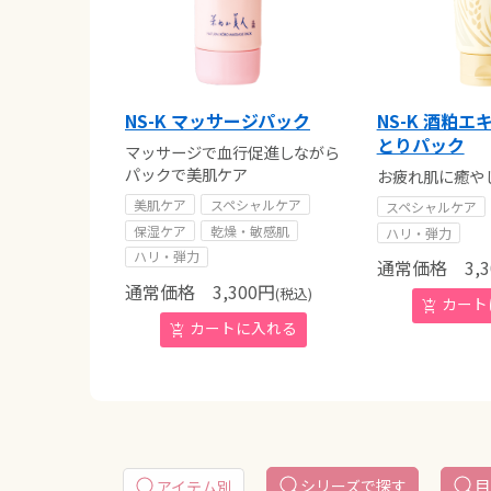
NS-K マッサージパック
NS-K 酒粕
とりパック
マッサージで血行促進しながら
パックで美肌ケア
お疲れ肌に癒や
美肌ケア
スペシャルケア
スペシャルケア
保湿ケア
乾燥・敏感肌
ハリ・弾力
ハリ・弾力
通常価格
3,3
通常価格
3,300
円
(税込)
シリーズで探す
目
アイテム別