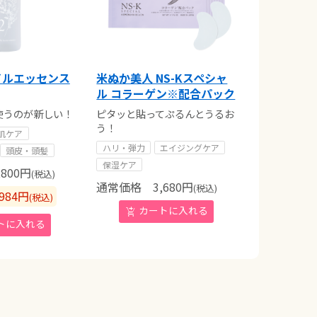
イルエッセンス
米ぬか美人 NS-Kスペシャ
ル コラーゲン※配合パック
使うのが新しい！
ピタッと貼ってぷるんとうるお
う！
肌ケア
ハリ・弾力
エイジングケア
頭皮・頭髪
保湿ケア
800
円
(税込)
通常価格
3,680
円
(税込)
984
円
(税込)