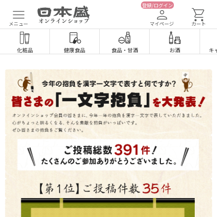
登録/ログイン
メニュー
マイページ
カート
化粧品
健康食品
食品
・
甘酒
お酒
キ