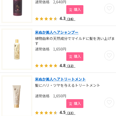
2,640
円
お気に
購入
4.3
（16）
米ぬか美人ヘアシャンプー
植物由来の天然成分でマイルドに髪を洗い上げま
す
1,650
円
お気に
購入
4.8
（12）
米ぬか美人ヘアトリートメント
髪にハリ・ツヤを与えるトリートメント
1,650
円
お気に
購入
4.5
（13）