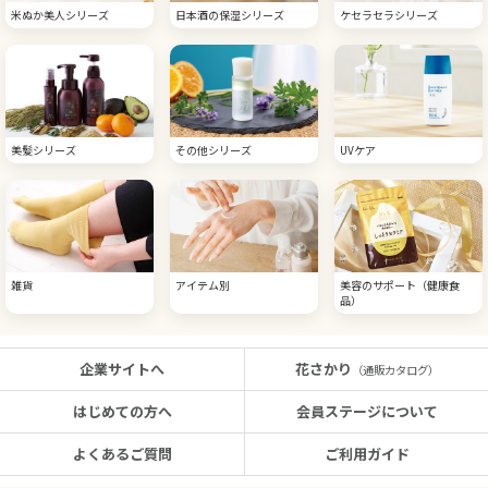
米ぬか美人シリーズ
日本酒の保湿シリーズ
ケセラセラシリーズ
美髪シリーズ
その他シリーズ
UVケア
雑貨
アイテム別
美容のサポート（健康食
品）
企業サイトへ
花さかり
（通販カタログ）
はじめての方へ
会員ステージについて
よくあるご質問
ご利用ガイド