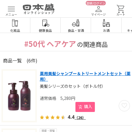
登録/ログイン
メニュー
マイページ
カート
化粧品
健康食品
食品
・
甘酒
お酒
キ
#50代 ヘアケア
の関連商品
商品一覧
(6件)
薬用美髪シャンプー＆トリートメントセット（薬
用）
美髪シリーズのセット（ボトル付）
5,280
円
お気に
購入
4.4
（26）
頭皮・頭髪