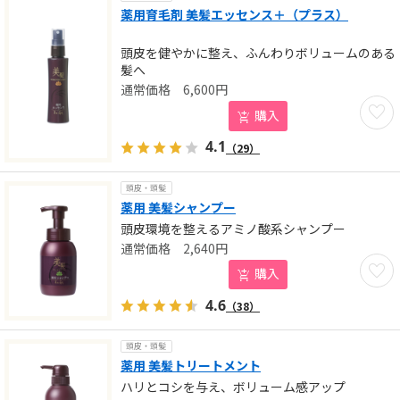
薬用育毛剤 美髪エッセンス＋（プラス）
頭皮を健やかに整え、ふんわりボリュームのある
髪へ
6,600
円
お気に
購入
4.1
（29）
頭皮・頭髪
薬用 美髪シャンプー
頭皮環境を整えるアミノ酸系シャンプー
2,640
円
お気に
購入
4.6
（38）
頭皮・頭髪
薬用 美髪トリートメント
ハリとコシを与え、ボリューム感アップ