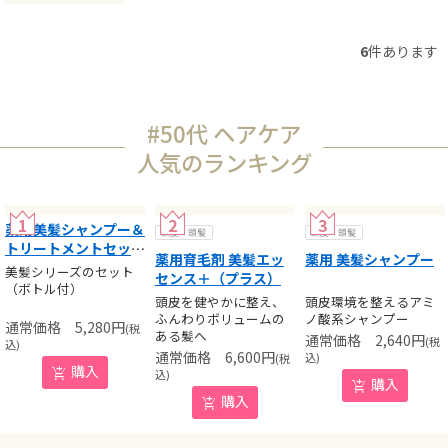
6
件あります
#50代 ヘアケア
人気のランキング
薬用美髪シャンプー＆
頭皮・頭髪
頭皮・頭髪
トリートメントセット
薬用育毛剤 美髪エッ
薬用 美髪シャンプー
（薬用）
美髪シリーズのセット
センス＋（プラス）
（ボトル付）
頭皮を健やかに整え、
頭皮環境を整えるアミ
ふんわりボリュームの
ノ酸系シャンプー
5,280
円
(税
ある髪へ
2,640
円
(税
込)
6,600
円
込)
(税
購入
込)
購入
購入