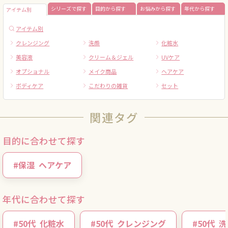
シリーズで探す
目的から探す
お悩みから探す
年代から探す
アイテム別
アイテム別
クレンジング
洗顔
化粧水
美容液
クリーム＆ジェル
UVケア
オプショナル
メイク商品
ヘアケア
ボディケア
こだわりの雑貨
セット
関連タグ
目的に合わせて探す
#
保湿
ヘアケア
年代に合わせて探す
#
50代
化粧水
#
50代
クレンジング
#
50代
洗