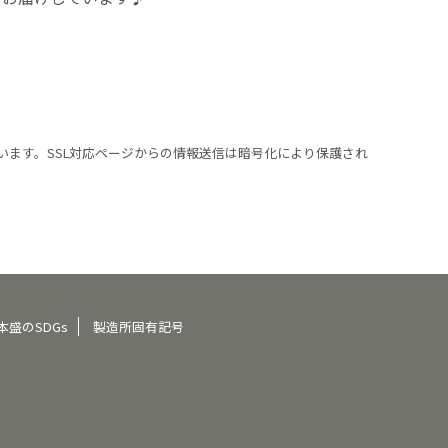
います。SSL対応ページからの情報送信は暗号化により保護され
本盛のSDGs
製造所固有記号