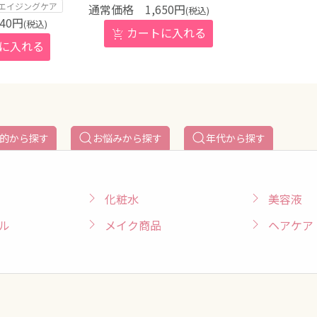
エイジングケア
1,650
円
(税込)
640
円
(税込)
的から探す
お悩みから探す
年代から探す
化粧水
美容液
ル
メイク商品
ヘアケア