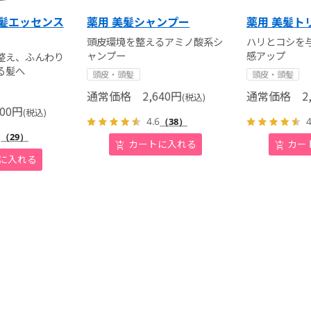
美髪エッセンス
薬用 美髪シャンプー
薬用 美髪ト
頭皮環境を整えるアミノ酸系シ
ハリとコシを
ャンプー
感アップ
整え、ふんわり
る髪へ
頭皮・頭髪
頭皮・頭髪
通常価格
2,640
円
通常価格
2,
(税込)
00
円
(税込)
4.6
4
（38）
1
（29）