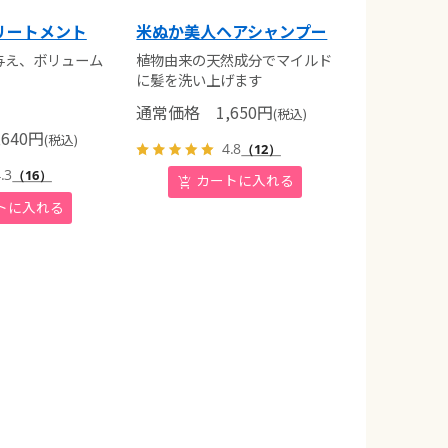
リートメント
米ぬか美人ヘアシャンプー
与え、ボリューム
植物由来の天然成分でマイルド
に髪を洗い上げます
通常価格
1,650
円
(税込)
640
円
(税込)
4.8
（12）
.3
（16）