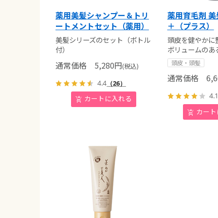
薬用美髪シャンプー＆トリ
薬用育毛剤 
ートメントセット（薬用）
＋（プラス）
美髪シリーズのセット（ボトル
頭皮を健やかに
付）
ボリュームのあ
頭皮・頭髪
通常価格
5,280
円
(税込)
通常価格
6,6
4.4
（26）
4.