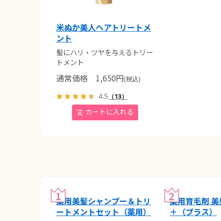
米ぬか美人ヘアトリートメ
ント
髪にハリ・ツヤを与えるトリー
トメント
通常価格
1,650
円
(税込)
4.5
（13）
薬用美髪シャンプー＆トリ
薬用育毛剤 
ートメントセット（薬用）
＋（プラス）