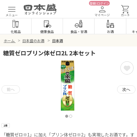
登録/ログイン
メニュー
マイページ
カート
化粧品
健康食品
食品
・
甘酒
お酒
キ
>
>
ホーム
日本盛のお酒
日本酒
糖質ゼロプリン体ゼロ2L 2本セット
2本
「糖質ゼロ
※1
」に加え「プリン体ゼロ
※2
」も実現したお酒です。す