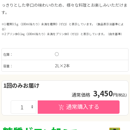
っきりとした辛口の味わいのため、様々な料理とお楽しみいただけま
す。
※1 糖質0.5ｇ（100ml当たり）未満を糖質0（ゼロ）と表示しています。（食品表示法基準によ
る）
※2 プリン体0.1㎎（100ml当たり）未満をプリン体0（ゼロ）と表示しています。（自主基準）
○
在庫：
2L×2本
容量：
1回のみお届け
3,450
通常価格
円
(税込)
通常購入する