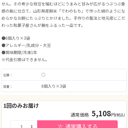
せん。その希少な枝豆を噛むほどにうまみと甘みが広がるつぶつぶ食
感の餡に仕立て、山形県産餅米「でわのもち」で作った絹のようにな
めらかなお餅にたっぷりとかけました。手作りの製法と地元産にこだ
わった和菓子屋さんが腕をふるった一品です。
●6個入り×3袋
●アレルギー/乳成分・大豆
●賞味期限/冷凍1年
※代金引換はできません。
○
在庫：
6個入り×3袋
容量：
1回のみお届け
5,108
通常価格
円
(税込)
通常購入する