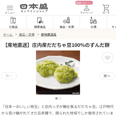
登録/ログイン
メニュー
マイページ
カート
化粧品
健康食品
食品
・
甘酒
お酒
キ
>
>
ホーム
食品・甘酒
産地直送品
【産地直送】庄内産だだちゃ豆100%のずんだ餅
「日本一おいしい枝豆」と庄内っ子が胸を張るだだちゃ豆。江戸時代
から受け継がれてきた在来種で、限られた地域でしか栽培されていま