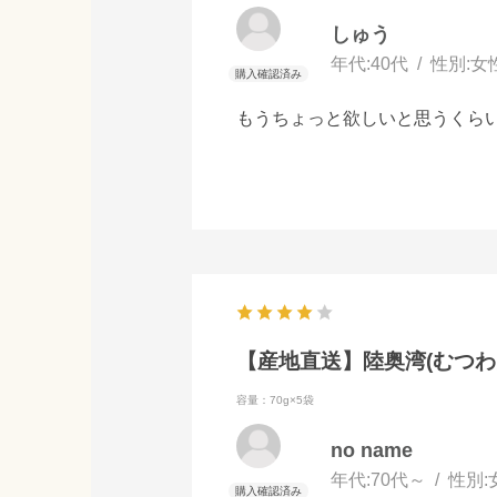
しゅう
年代:
40代
性別:
女
もうちょっと欲しいと思うくら
【産地直送】陸奥湾(むつわん)
容量：70g×5袋
no name
年代:
70代～
性別: