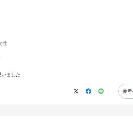
女性
す
思いました
参考