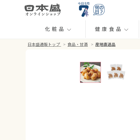
今日 8月
化粧品
健康食品
日本盛通販トップ
>
食品・甘酒
>
産地直送品