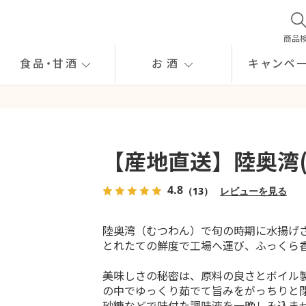
商品
食品
・
甘酒
お酒
キャンペ
【産地直送】陸奥湾(
4.8
（13）
レビューを見る
陸奥湾（むつわん）で旬の時期に水揚げ
とれたての鮮度で工場へ運び、ふっくら
美味しさの秘密は、原料の良さとボイル
の中でゆっくり茹でて旨みをがっちりと
砂糖などで味付た調味液を一晩しみ込ま