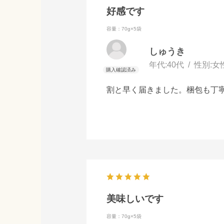
好感です
容量：70g×5袋
しゅうき
年代:
40代
性別:
女
割と早く届きました。梱包も丁
美味しいです
容量：70g×5袋