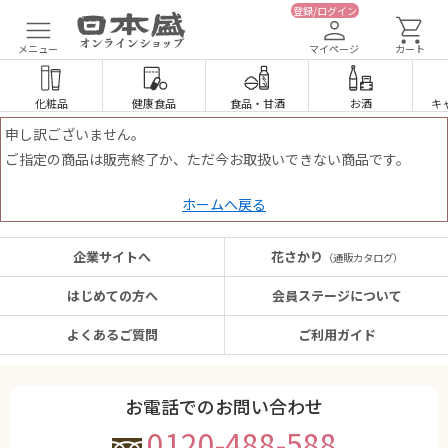
登録/ログイン
メニュー
マイページ
カート
化粧品
健康食品
食品
・
甘酒
お酒
キ
申し訳ございません。
ご指定の商品は販売終了か、ただ今お取扱いできない商品です。
ホームへ戻る
企業サイトへ
花さかり
（通販カタログ）
はじめての方へ
会員ステージについて
よくあるご質問
ご利用ガイド
お電話でのお問い合わせ
0120-488-588