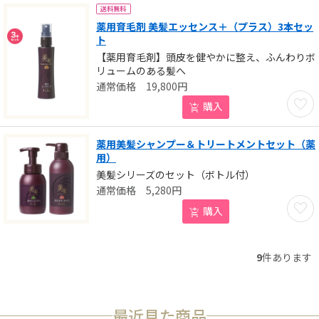
送料無料
薬用育毛剤 美髪エッセンス＋（プラス）3本セッ
ト
【薬用育毛剤】頭皮を健やかに整え、ふんわりボ
リュームのある髪へ
19,800
円
お気に
購入
薬用美髪シャンプー＆トリートメントセット（薬
用）
美髪シリーズのセット（ボトル付）
5,280
円
お気に
購入
9
件あります
最近見た商品