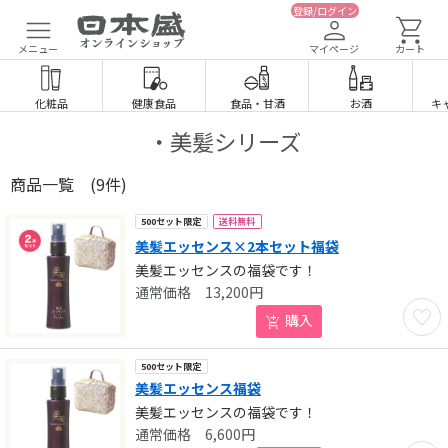
登録/ログイン
メニュー
マイページ
カート
化粧品
健康食品
食品
・
甘酒
お酒
キ
・美髪シリーズ
商品一覧
(9件)
送料無料
500セット限定
美髪エッセンス×2本セット福袋
美髪エッセンスの福袋です！
13,200
円
お気に
購入
500セット限定
美髪エッセンス福袋
美髪エッセンスの福袋です！
6,600
円