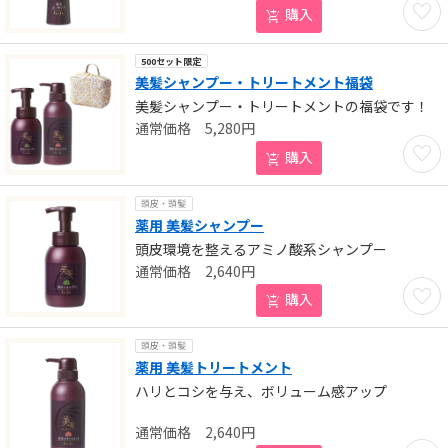
お気に
購入
500セット限定
美髪シャンプー・トリートメント福袋
美髪シャンプー・トリートメントの福袋です！
5,280
円
お気に
購入
頭皮・頭髪
薬用 美髪シャンプー
頭皮環境を整えるアミノ酸系シャンプー
2,640
円
お気に
購入
頭皮・頭髪
薬用 美髪トリートメント
ハリとコシを与え、ボリューム感アップ
2,640
円
お気に