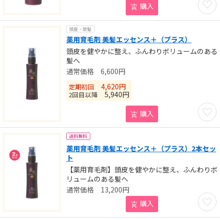
購入
頭皮・頭髪
薬用育毛剤 美髪エッセンス＋（プラス）
頭皮を健やかに整え、ふんわりボリュームのある
髪へ
6,600
円
4,620
円
定期初回
5,940
円
2回目以降
お気に
購入
送料無料
薬用育毛剤 美髪エッセンス＋（プラス）2本セッ
ト
【薬用育毛剤】頭皮を健やかに整え、ふんわりボ
リュームのある髪へ
13,200
円
お気に
購入