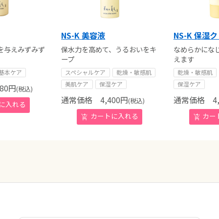
NS-K 美容液
NS-K 保湿
を与えみずみず
保水力を高めて、うるおいをキ
なめらかにな
ープ
えます
基本ケア
スペシャルケア
乾燥・敏感肌
乾燥・敏感肌
美肌ケア
保湿ケア
保湿ケア
80
円
(税込)
通常価格
4,400
円
通常価格
4,
(税込)