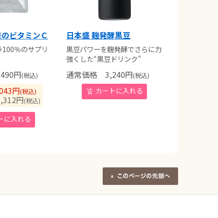
来のビタミンＣ
日本盛 麹発酵黒豆
100％のサプリ
黒豆パワーを麹発酵でさらに力
強くした“黒豆ドリンク”
490
円
通常価格
3,240
円
(税込)
(税込)
043
円
(税込)
312
円
(税込)