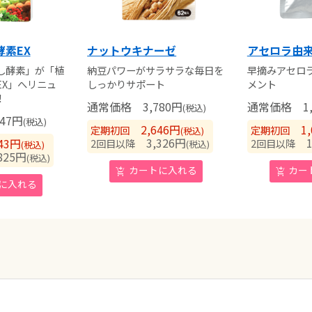
素EX
ナットウキナーゼ
アセロラ由
し酵素」が「植
納豆パワーがサラサラな毎日を
早摘みアセロラ
EX」へリニュ
しっかりサポート
メント
！
通常価格
3,780
円
通常価格
1,
(税込)
47
円
(税込)
2,646
円
1,
定期初回
定期初回
(税込)
3,326
円
1,
43
円
2回目以降
2回目以降
(税込)
(税込)
25
円
(税込)