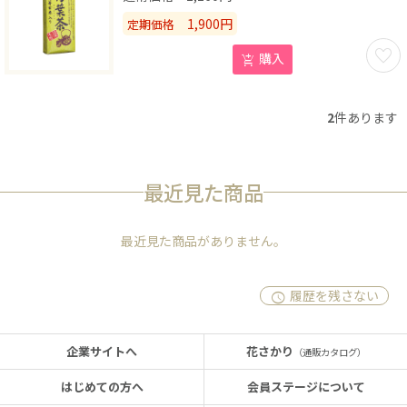
1,900
円
定期価格
お気に
購入
2
件あります
最近見た商品
最近見た商品がありません。
履歴を残さない
企業サイトへ
花さかり
（通販カタログ）
はじめての方へ
会員ステージについて