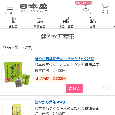
登録/ログイン
メニュー
マイページ
カート
化粧品
健康食品
食品
・
甘酒
お酒
キ
健やか万葉茶
商品一覧
(2件)
健やか万葉茶ティーバッグ 5g×25個
熊本の茶づくり名人のこだわり健康美茶
2,538
円
2,233
円
定期価格
お気に
購入
健やか万葉茶 450g
熊本の茶づくり名人のこだわり健康美茶
2,160
円