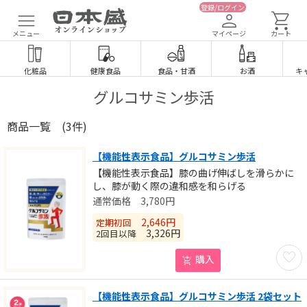
登録/ログイン
メニュー
マイページ
カート
化粧品
健康食品
食品
・
甘酒
お酒
キ
グルコサミン歩活
商品一覧
(3件)
【機能性表示食品】グルコサミン歩活
【機能性表示食品】膝の曲げ伸ばしを滑らかに
し、膝が動く際の違和感を和らげる
3,780
円
2,646
円
定期初回
3,326
円
2回目以降
お気に
購入
【機能性表示食品】グルコサミン歩活 2袋セット