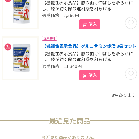
【機能性表示食品】膝の曲げ伸ばしを滑らかに
し、膝が動く際の違和感を和らげる
7,560
円
お気に
購入
送料無料
【機能性表示食品】グルコサミン歩活 3袋セット
【機能性表示食品】膝の曲げ伸ばしを滑らかに
し、膝が動く際の違和感を和らげる
11,340
円
お気に
購入
3
件あります
最近見た商品
最近見た商品がありません。