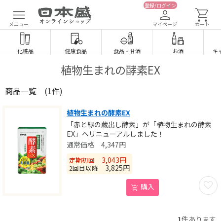
登録/ログイン
メニュー
マイページ
カート
化粧品
健康食品
食品
・
甘酒
お酒
キ
植物生まれの酵素EX
商品一覧
(1件)
植物生まれの酵素EX
「赤と緑の蔵出し酵素」が「植物生まれの酵素
EX」へリニューアルしました！
4,347
円
3,043
円
定期初回
3,825
円
2回目以降
お気に
購入
1
件あります