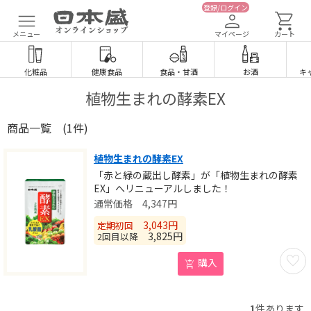
登録/ログイン
メニュー
マイページ
カート
化粧品
健康食品
食品
・
甘酒
お酒
キ
植物生まれの酵素EX
商品一覧
(1件)
植物生まれの酵素EX
「赤と緑の蔵出し酵素」が「植物生まれの酵素
EX」へリニューアルしました！
4,347
円
3,043
円
定期初回
3,825
円
2回目以降
お気に
購入
1
件あります