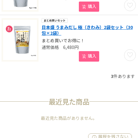
お気に
購入
まとめ買いセット
日本盛 うまみだし 極（きわみ）2袋セット（30
包×2袋）
まとめ買いでお得に！
6,480
円
お気に
購入
3
件あります
最近見た商品
最近見た商品がありません。
履歴を残さない