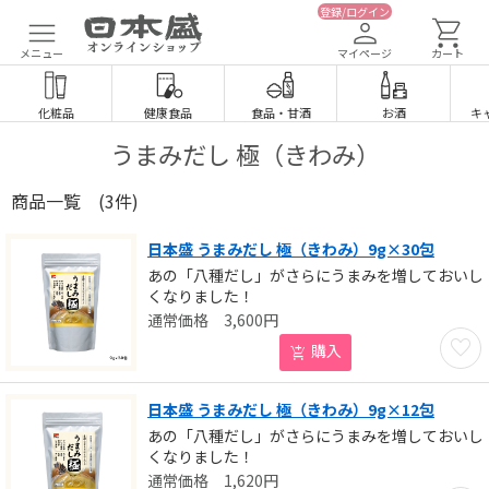
登録/ログイン
メニュー
マイページ
カート
化粧品
健康食品
食品
・
甘酒
お酒
キ
うまみだし 極（きわみ）
商品一覧
(3件)
日本盛 うまみだし 極（きわみ）9g×30包
あの「八種だし」がさらにうまみを増しておいし
くなりました！
3,600
円
お気に
購入
日本盛 うまみだし 極（きわみ）9g×12包
あの「八種だし」がさらにうまみを増しておいし
くなりました！
1,620
円