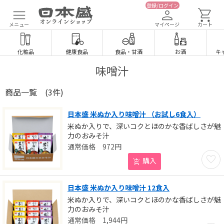
登録/ログイン
メニュー
マイページ
カート
化粧品
健康食品
食品
・
甘酒
お酒
キ
味噌汁
商品一覧
(3件)
日本盛 米ぬか入り味噌汁 （お試し6食入）
米ぬか入りで、深いコクとほのかな香ばしさが魅
力のおみそ汁
972
円
お気に
購入
日本盛 米ぬか入り味噌汁 12食入
米ぬか入りで、深いコクとほのかな香ばしさが魅
力のおみそ汁
1,944
円