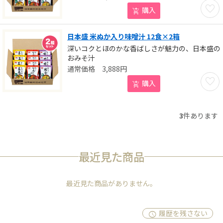
お気に
購入
日本盛 米ぬか入り味噌汁 12食×2箱
深いコクとほのかな香ばしさが魅力の、日本盛の
おみそ汁
3,888
円
お気に
購入
3
件あります
最近見た商品
最近見た商品がありません。
履歴を残さない