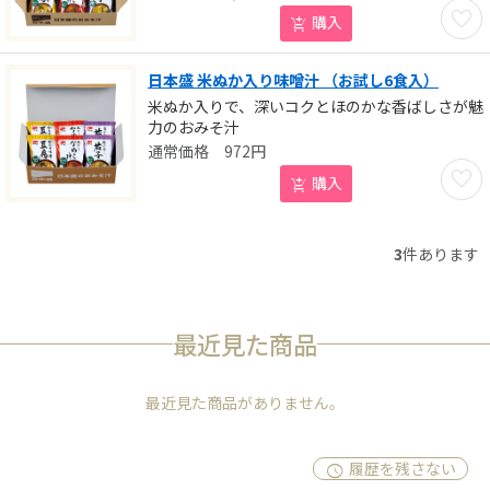
お気に
購入
日本盛 米ぬか入り味噌汁 （お試し6食入）
米ぬか入りで、深いコクとほのかな香ばしさが魅
力のおみそ汁
972
円
お気に
購入
3
件あります
最近見た商品
最近見た商品がありません。
履歴を残さない