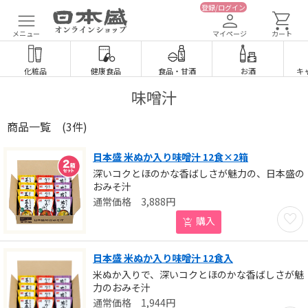
登録/ログイン
メニュー
マイページ
カート
化粧品
健康食品
食品
・
甘酒
お酒
キ
味噌汁
商品一覧
(3件)
日本盛 米ぬか入り味噌汁 12食×2箱
深いコクとほのかな香ばしさが魅力の、日本盛の
おみそ汁
3,888
円
お気に
購入
日本盛 米ぬか入り味噌汁 12食入
米ぬか入りで、深いコクとほのかな香ばしさが魅
力のおみそ汁
1,944
円