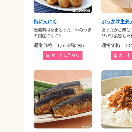
梅にんにく
ぶっかけ生姜
厳選素材をまとった、やみつき
あったかご飯と
の国産にんにく
リパリ食感もた
通常価格
1,620
円
通常価格
73
(税込)