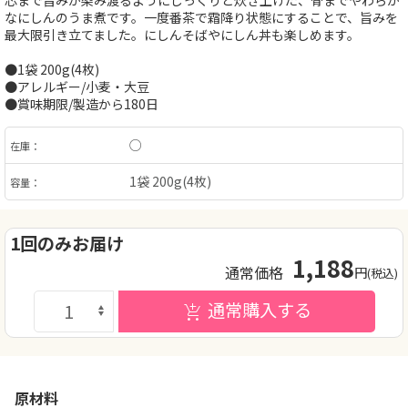
芯まで旨みが染み渡るようにじっくりと炊き上げた、骨までやわらか
なにしんのうま煮です。一度番茶で霜降り状態にすることで、旨みを
最大限引き立てました。にしんそばやにしん丼も楽しめます。
●1袋 200g(4枚)
●アレルギー/小麦・大豆
●賞味期限/製造から180日
○
在庫：
1袋 200g(4枚)
容量：
1回のみお届け
1,188
通常価格
円
(税込)
通常購入する
原材料