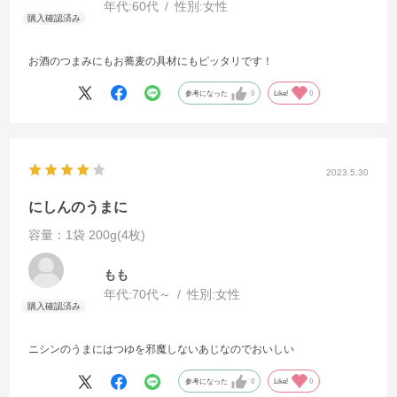
年代:
60代
性別:
女性
お酒のつまみにもお蕎麦の具材にもピッタリです！
参考になった
0
Like!
0
2023.5.30
にしんのうまに
容量：1袋 200g(4枚)
もも
年代:
70代～
性別:
女性
ニシンのうまにはつゆを邪魔しないあじなのでおいしい
参考になった
0
Like!
0