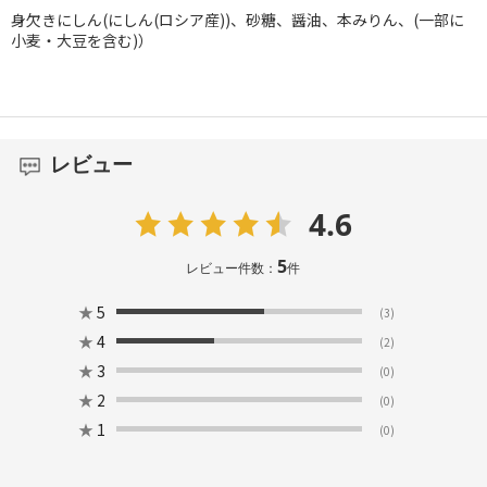
身欠きにしん(にしん(ロシア産))、砂糖、醤油、本みりん、(一部に
小麦・大豆を含む)）
レビュー
4.6
5
レビュー件数：
件
★
5
(3)
★
4
(2)
★
3
(0)
★
2
(0)
★
1
(0)