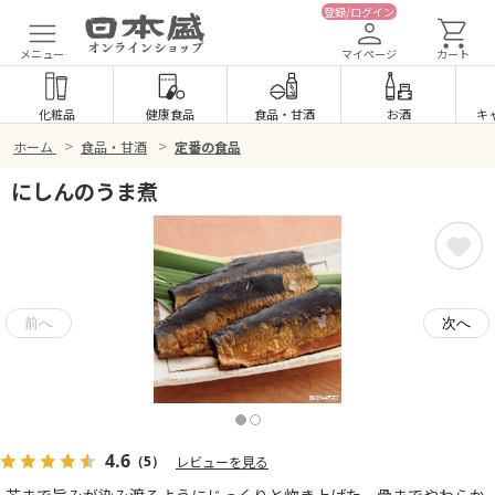
登録/ログイン
メニュー
マイページ
カート
化粧品
健康食品
食品
・
甘酒
お酒
キ
>
>
ホーム
食品・甘酒
定番の食品
にしんのうま煮
4.6
（5）
レビューを見る