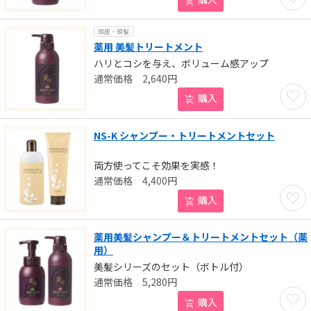
頭皮・頭髪
薬用 美髪トリートメント
ハリとコシを与え、ボリューム感アップ
2,640
円
お気に
購入
NS-K シャンプー・トリートメントセット
両方使ってこそ効果を実感！
4,400
円
お気に
購入
薬用美髪シャンプー＆トリートメントセット（薬
用）
美髪シリーズのセット（ボトル付）
5,280
円
お気に
購入