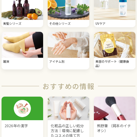
美髪シリーズ
その他シリーズ
UVケア
雑貨
アイテム別
美容のサポート（健康食
品）
おすすめの情報
2026年の漢字
化粧品の正しい処分
熊野筆 （岡本のイチ
方法｜環境に配慮し
オシ）
たコスメの捨て方