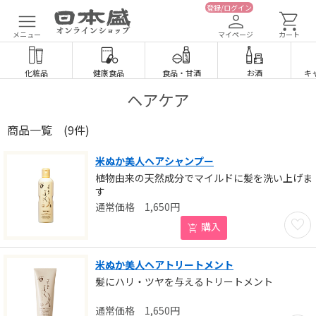
登録/ログイン
メニュー
マイページ
カート
化粧品
健康食品
食品
・
甘酒
お酒
キ
ヘアケア
商品一覧
(9件)
米ぬか美人ヘアシャンプー
植物由来の天然成分でマイルドに髪を洗い上げま
す
1,650
円
お気に
購入
米ぬか美人ヘアトリートメント
髪にハリ・ツヤを与えるトリートメント
1,650
円