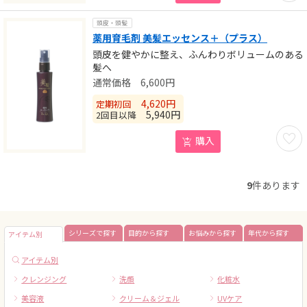
頭皮・頭髪
薬用育毛剤 美髪エッセンス＋（プラス）
頭皮を健やかに整え、ふんわりボリュームのある
髪へ
6,600
円
4,620
円
定期初回
5,940
円
2回目以降
お気に
購入
9
件あります
シリーズで探す
目的から探す
お悩みから探す
年代から探す
アイテム別
アイテム別
クレンジング
洗顔
化粧水
美容液
クリーム＆ジェル
UVケア