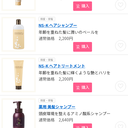
お気に
購入
頭皮・頭髪
NS-K ヘアシャンプー
年齢を重ねた髪に潤いのベールを
2,200
円
お気に
購入
頭皮・頭髪
NS-K ヘアトリートメント
年齢を重ねた髪に輝くような艶とハリを
2,200
円
お気に
購入
頭皮・頭髪
薬用 美髪シャンプー
頭皮環境を整えるアミノ酸系シャンプー
2,640
円
お気に
購入