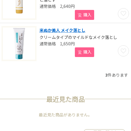
2,640
円
お気に
購入
米ぬか美人 メイク落とし
クリームタイプのマイルドなメイク落とし
1,650
円
お気に
購入
3
件あります
最近見た商品
最近見た商品がありません。