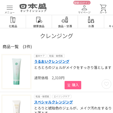
登録/ログイン
メニュー
マイページ
カート
化粧品
健康食品
食品
・
甘酒
お酒
キ
クレンジング
商品一覧
(3件)
基本ケア
乾燥・敏感肌
うるおいクレンジング
とろとろのジェルがメイクをすっきり落とします
2,310
円
お気に
購入
乾燥・敏感肌
エイジングケア
スペシャルクレンジング
とろりと琥珀色のジェルが、メイク汚れをするり
と落とす