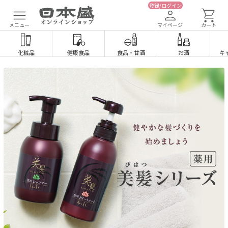
登録/ログイン
メニュー
マイページ
カート
化粧品
健康食品
食品
・
甘酒
お酒
キ