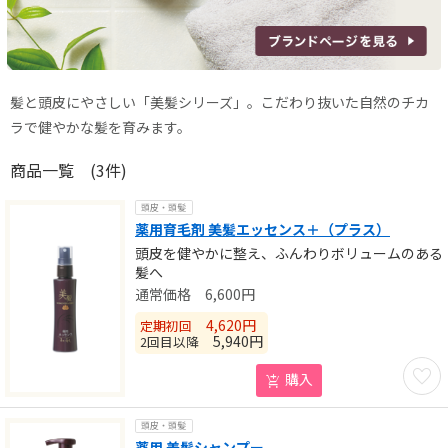
髪と頭皮にやさしい「美髪シリーズ」。
こだわり抜いた自然のチカ
ラで健やかな髪を育みます。
商品一覧
(3件)
頭皮・頭髪
薬用育毛剤 美髪エッセンス＋（プラス）
頭皮を健やかに整え、ふんわりボリュームのある
髪へ
6,600
円
4,620
円
定期初回
5,940
円
2回目以降
お気に
購入
頭皮・頭髪
薬用 美髪シャンプー