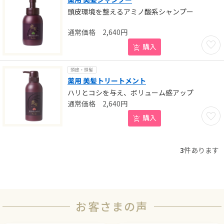
頭皮環境を整えるアミノ酸系シャンプー
2,640
円
お気に
購入
頭皮・頭髪
薬用 美髪トリートメント
ハリとコシを与え、ボリューム感アップ
2,640
円
お気に
購入
3
件あります
お客さまの声