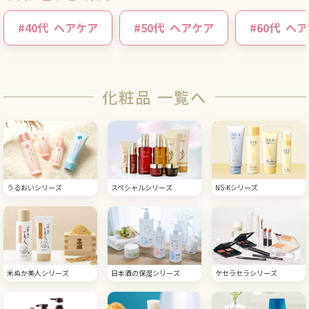
#
40代
ヘアケア
#
50代
ヘアケア
#
60代
ヘア
化粧品 一覧へ
うるおいシリーズ
スペシャルシリーズ
NS-Kシリーズ
米ぬか美人シリーズ
日本酒の保湿シリーズ
ケセラセラシリーズ