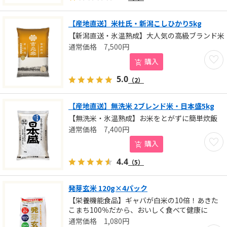
【産地直送】米杜氏・新潟こしひかり5kg
【新潟直送・氷温熟成】大人気の高級ブランド米
7,500
円
お気に
購入
5.0
（2）
【産地直送】無洗米 2ブレンド米・日本盛5kg
【無洗米・氷温熟成】お米をとがずに簡単炊飯
7,400
円
お気に
購入
4.4
（5）
発芽玄米 120g×4パック
【栄養機能食品】ギャバが白米の10倍！あきた
こまち100％だから、おいしく食べて健康に
1,080
円