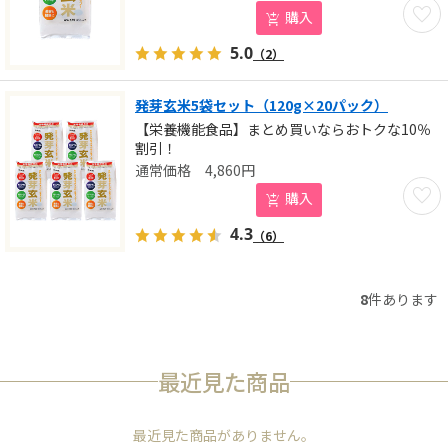
お気に
購入
5.0
（2）
発芽玄米5袋セット（120g×20パック）
【栄養機能食品】まとめ買いならおトクな10％
割引！
4,860
円
お気に
購入
4.3
（6）
8
件あります
最近見た商品
最近見た商品がありません。