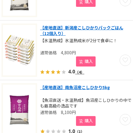
購入
【産地直送】新潟産こしひかりパックごはん
（12個入り）
【氷温熟成】氷温熟成米が2分で食卓に！
4,800
円
お気に
購入
4.0
（4）
【産地直送】南魚沼産こしひかり5kg
【魚沼直送・氷温熟成】魚沼産こしひかりの中で
も最高級の逸品です
8,100
円
お気に
購入
1.0
（1）