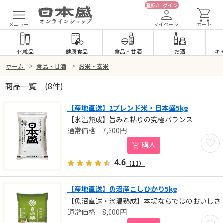
登録/ログイン
メニュー
マイページ
カート
化粧品
健康食品
食品
・
甘酒
お酒
キ
>
>
ホーム
食品・甘酒
お米・玄米
商品一覧
(8件)
【産地直送】2ブレンド米・日本盛5kg
【氷温熟成】旨みと粘りの究極バランス
7,300
円
お気に
購入
4.6
（11）
【産地直送】魚沼産こしひかり5kg
【魚沼直送・氷温熟成】本場ならではのおいしさ
8,000
円
お気に