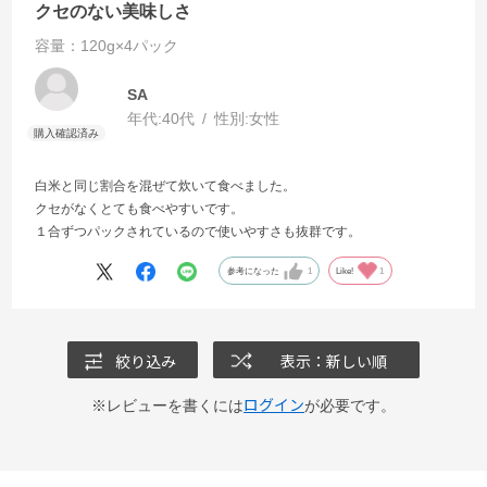
クセのない美味しさ
容量：120g×4パック
SA
年代:
40代
性別:
女性
白米と同じ割合を混ぜて炊いて食べました。
クセがなくとても食べやすいです。
１合ずつパックされているので使いやすさも抜群です。
参考になった
1
Like!
1
絞り込み
表示：新しい順
ログイン
※レビューを書くには
が必要です。