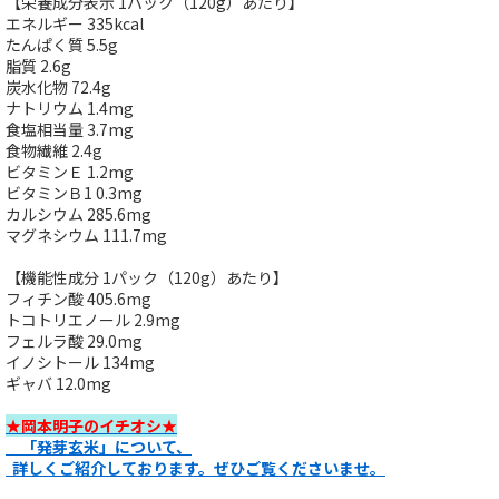
【栄養成分表示 1パック（120g）あたり】
エネルギー 335kcal
たんぱく質 5.5g
脂質 2.6g
炭水化物 72.4g
ナトリウム 1.4mg
食塩相当量 3.7mg
食物繊維 2.4g
ビタミンＥ 1.2mg
ビタミンＢ1 0.3mg
カルシウム 285.6mg
マグネシウム 111.7mg
【機能性成分 1パック（120g）あたり】
フィチン酸 405.6mg
トコトリエノール 2.9mg
フェルラ酸 29.0mg
イノシトール 134mg
ギャバ 12.0mg
★岡本明子のイチオシ★
「発芽玄米」について、
詳しくご紹介しております。ぜひご覧くださいませ。