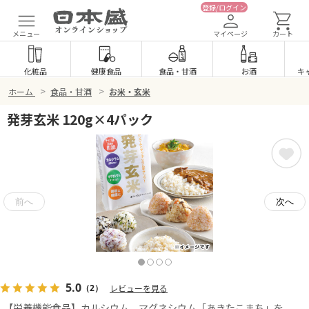
登録/ログイン
メニュー
マイページ
カート
化粧品
健康食品
食品
・
甘酒
お酒
キ
>
>
ホーム
食品・甘酒
お米・玄米
発芽玄米 120g×4パック
5.0
（2）
レビューを見る
【栄養機能食品】カルシウム、マグネシウム「あきたこまち」を