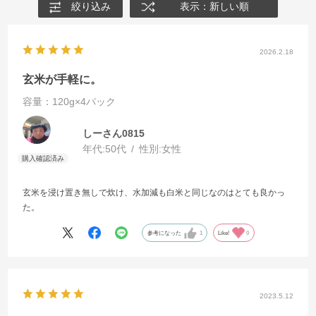
絞り込み
表示：新しい順
2026.2.18
玄米が手軽に。
容量：120g×4パック
しーさん0815
年代:
50代
性別:
女性
玄米を浸け置き無しで炊け、水加減も白米と同じなのはとても良かっ
た。
参考になった
1
Like!
0
2023.5.12