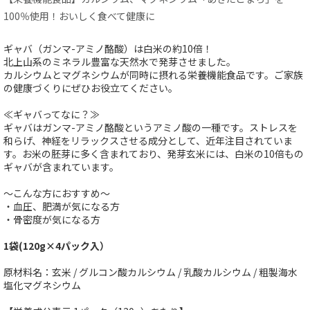
100％使用！おいしく食べて健康に
ギャバ（ガンマ-アミノ酪酸）は白米の約10倍！
北上山系のミネラル豊富な天然水で発芽させました。
カルシウムとマグネシウムが同時に摂れる栄養機能食品です。ご家族
の健康づくりにぜひお役立てください。
≪ギャバってなに？≫
ギャバはガンマ-アミノ酪酸というアミノ酸の一種です。ストレスを
和らげ、神経をリラックスさせる成分として、近年注目されていま
す。お米の胚芽に多く含まれており、発芽玄米には、白米の10倍もの
ギャバが含まれています。
～こんな方におすすめ～
・血圧、肥満が気になる方
・骨密度が気になる方
1袋(120g×4パック入）
原材料名：玄米 / グルコン酸カルシウム / 乳酸カルシウム / 粗製海水
塩化マグネシウム