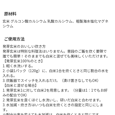
原材料
玄米 グルコン酸カルシウム 乳酸カルシウム、粗製海水塩化マグネ
シウム
ご使用方法
発芽玄米のおいしい炊き方
発芽玄米は特別な料理法はいりません。普段のご飯を炊く要領で
誰でも簡単！そのままでも白米と混ぜても美味しくいただけます。
【発芽玄米100％のとき】
1. 軽く水洗いする。
2. 小袋1パック（120g）に、白米1合を炊くときと同じ割合の水を
入れる。
3. 炊飯器でスイッチを入れるだけ。（漬け置きなしでもOK）
【白米と混ぜる場合】
1. 発芽玄米1に対して白米2を用意します。（分量は1：1でもお好
みの配合でOK）
2. 発芽玄米を良くほぐし水洗いし、研いだ白米と合わせます。
3. 水加減・炊き方はいつも白米を炊くときの設定と同じにしま
す。
※配合比率を変えても水加減は、白米を炊くときと同じです。