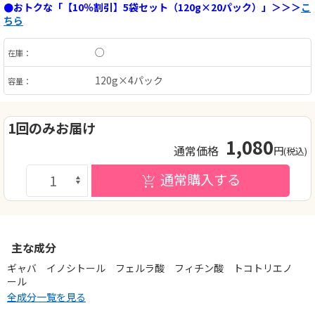
●おトクな「【10％割引】5袋セット（120g×20パック）」＞＞＞
こ
ちら
○
在庫：
120g×4パック
容量：
1回のみお届け
1,080
通常価格
円
(税込)
通常購入する
主な成分
ギャバ イノシトール フェルラ酸 フィチン酸 トコトリエノ
ール
全成分一覧を見る