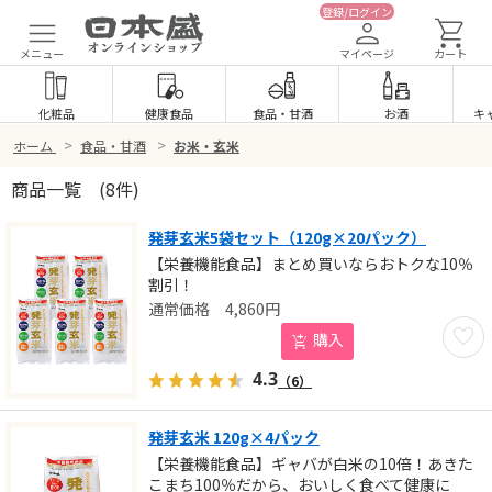
登録/ログイン
メニュー
マイページ
カート
化粧品
健康食品
食品
・
甘酒
お酒
キ
>
>
ホーム
食品・甘酒
お米・玄米
商品一覧
(8件)
発芽玄米5袋セット（120g×20パック）
【栄養機能食品】まとめ買いならおトクな10％
割引！
4,860
円
お気に
購入
4.3
（6）
発芽玄米 120g×4パック
【栄養機能食品】ギャバが白米の10倍！あきた
こまち100％だから、おいしく食べて健康に