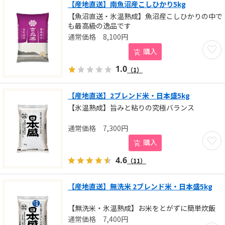
【産地直送】南魚沼産こしひかり5kg
【魚沼直送・氷温熟成】魚沼産こしひかりの中で
も最高級の逸品です
8,100
円
お気に
購入
1.0
（1）
【産地直送】2ブレンド米・日本盛5kg
【氷温熟成】旨みと粘りの究極バランス
7,300
円
お気に
購入
4.6
（11）
【産地直送】無洗米 2ブレンド米・日本盛5kg
【無洗米・氷温熟成】お米をとがずに簡単炊飯
7,400
円