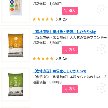
1,080
円
お気に
購入
5.0
（2）
【産地直送】米杜氏・新潟こしひかり5kg
【新潟直送・氷温熟成】大人気の高級ブランド米
7,500
円
お気に
購入
5.0
（2）
【産地直送】魚沼産こしひかり5kg
【魚沼直送・氷温熟成】本場ならではのおいしさ
8,000
円
お気に
購入