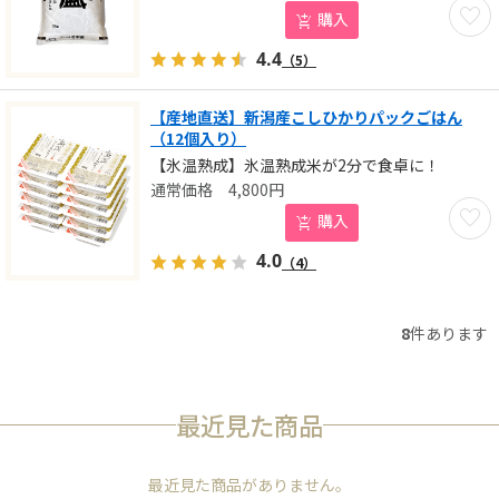
お気に
購入
4.4
（5）
【産地直送】新潟産こしひかりパックごはん
（12個入り）
【氷温熟成】氷温熟成米が2分で食卓に！
4,800
円
お気に
購入
4.0
（4）
8
件あります
最近見た商品
最近見た商品がありません。