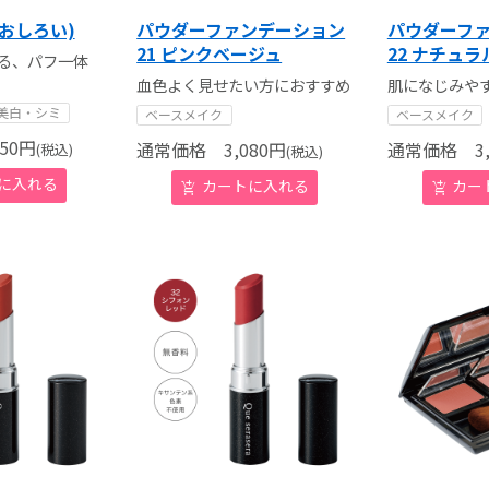
おしろい)
パウダーファンデーション
パウダーフ
21 ピンクベージュ
22 ナチュラ
きる、パフ一体
血色よく見せたい方におすすめ
肌になじみや
美白・シミ
ベースメイク
ベースメイク
50
円
通常価格
3,080
円
通常価格
3,
(税込)
(税込)