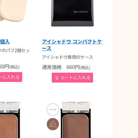
2個入
アイシャドウ コンパクトケ
ース
りのパフ2個セッ
アイシャドウ専用のケース
0
円
通常価格
660
円
(税込)
(税込)