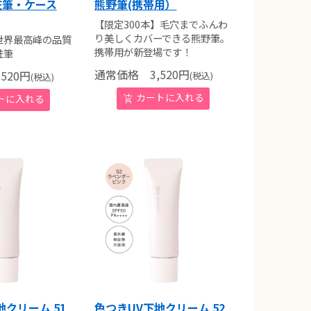
粧筆・ケース
熊野筆(携帯用）
【限定300本】毛穴までふんわ
り美しくカバーできる熊野筆。
世界最高峰の品質
携帯用が新登場です！
粧筆
通常価格
3,520
円
520
円
(税込)
(税込)
地クリーム 51
色つきUV下地クリーム 52