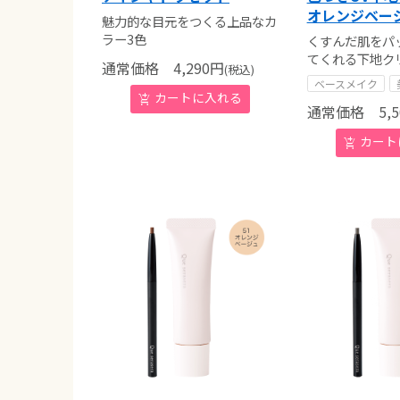
オレンジベー
魅力的な目元をつくる上品なカ
ラー3色
くすんだ肌をパ
てくれる下地ク
通常価格
4,290
円
(税込)
ベースメイク
通常価格
5,5