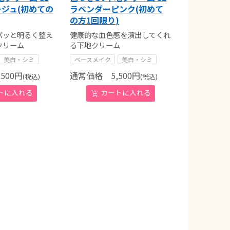
ジュ(初めての
ラベンダーピンク(初めて
の方1回限り)
パッと明るく整え
健康的な血色感を演出してくれ
クリーム
る下地クリーム
美白・シミ
ベースメイク
美白・シミ
500
円
通常価格
5,500
円
(税込)
(税込)