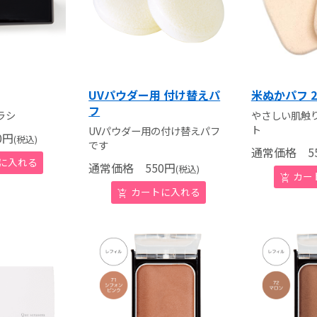
UVパウダー用 付け替えパ
米ぬかパフ 
フ
ラシ
やさしい肌触
ト
UVパウダー用の付け替えパフ
0
円
(税込)
です
通常価格
55
通常価格
550
円
(税込)