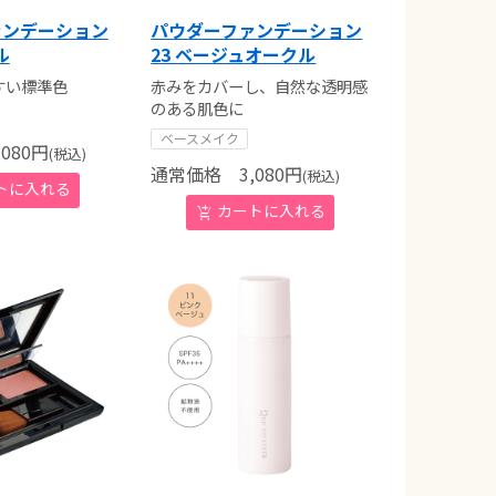
ァンデーション
パウダーファンデーション
ル
23 ベージュオークル
すい標準色
赤みをカバーし、自然な透明感
のある肌色に
ベースメイク
080
円
(税込)
通常価格
3,080
円
(税込)