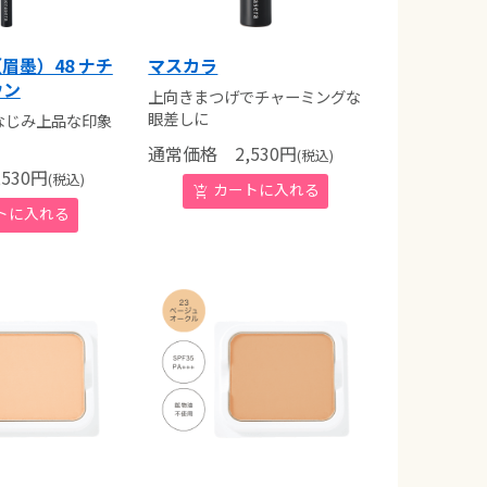
眉墨）48 ナチ
マスカラ
ウン
上向きまつげでチャーミングな
眼差しに
なじみ上品な印象
通常価格
2,530
円
(税込)
530
円
(税込)