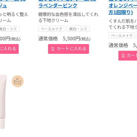
ジュ
ラベンダーピンク
オレンジベー
方1回限り)
ッと明るく整え
健康的な血色感を演出してくれ
リーム
る下地クリーム
くすんだ肌を
てくれる下地
美白・シミ
ベースメイク
美白・シミ
ベースメイク
00
円
通常価格
5,500
円
(税込)
(税込)
通常価格
5,