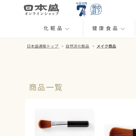
今日 8月
化粧品
健康食品
日本盛通販トップ
>
自然派化粧品
>
メイク商品
商品一覧