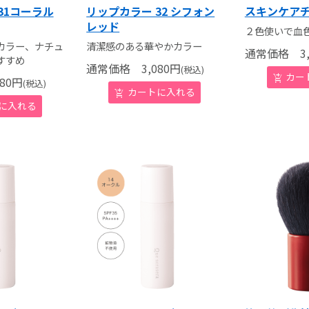
31コーラル
リップカラー 32 シフォン
スキンケア
レッド
２色使いで血
カラー、ナチュ
清潔感のある華やかカラー
通常価格
3,
すすめ
通常価格
3,080
円
(税込)
80
円
(税込)