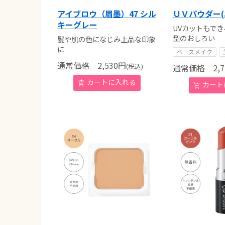
アイブロウ（眉墨）47 シル
ＵＶパウダー(
キーグレー
UVカットもで
型のおしろい
髪や肌の色になじみ上品な印象
に
ベースメイク
通常価格
2,530
円
(税込)
通常価格
2,7