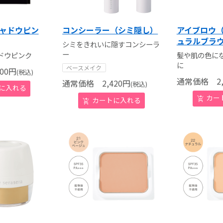
シャドウピン
コンシーラー（シミ隠し）
アイブロウ（
ュラルブラ
シミをきれいに隠すコンシーラ
ー
ドウピンク
髪や肌の色に
に
ベースメイク
00
円
(税込)
通常価格
2,
通常価格
2,420
円
(税込)