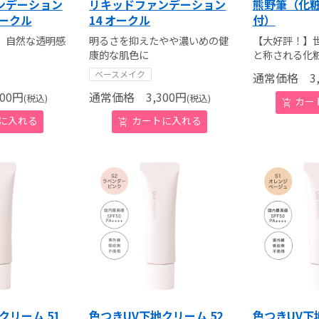
ンデーション
リキッドファンデーション
熊野筆（化
オークル
14 オークル
付）
、自然な透明感
明るさを抑えたやや濃いめの健
【大好評！】
康的な肌色に
と称される化
ベースメイク
通常価格
3,
00
円
通常価格
3,300
円
(税込)
(税込)
クリーム 51
色つきUV下地クリーム 52
色つきUV下