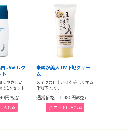
美白UVミルク
米ぬか美人 UV下地クリー
ット
ム
肌にやさしい。
メイクの仕上がりを美しくする
めの2本セット
化粧下地です
40
円
通常価格
1,980
円
(税込)
(税込)