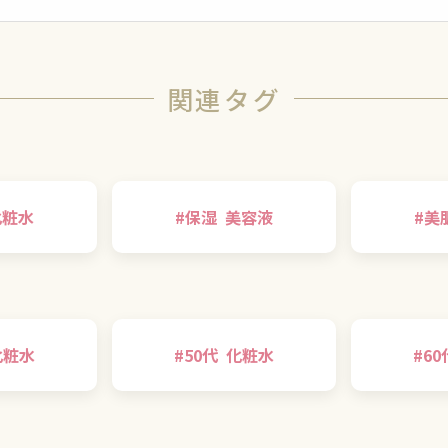
関連タグ
化粧水
#
保湿
美容液
#
美
化粧水
#
50代
化粧水
#
60