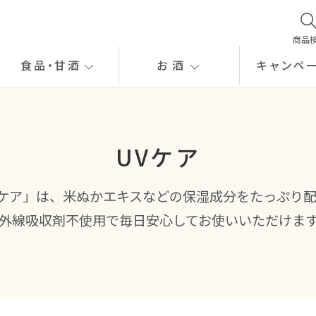
商品
食品
・
甘酒
お酒
キャンペ
UVケア
UVケア」は、米ぬかエキスなどの保湿成分をたっぷり
外線吸収剤不使用で毎日安心してお使いいただけま