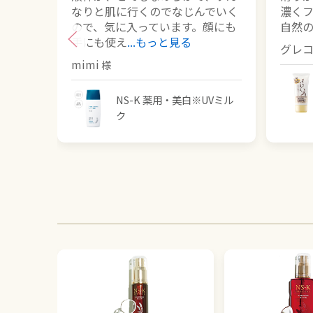
なりと肌に行くのでなじんでいく
濃く
ので、気に入っています。顔にも
自然
手にも使え
...もっと見る
グレ
mimi
NS-K 薬用・美白※UVミル
ク