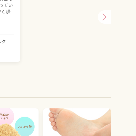
ってい
安く購
ルク