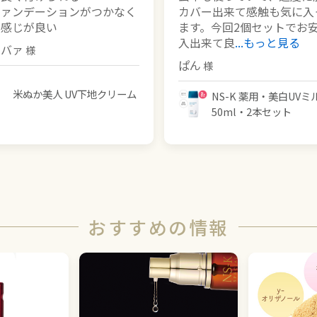
ファンデーションがつかなく
カバー出来て感触も気に入
の感じが良い
ます。今回2個セットでお
入出来て良
...もっと見る
コバァ
ぱん
米ぬか美人 UV下地クリーム
NS-K 薬用・美白UVミ
50ml・2本セット
おすすめの情報