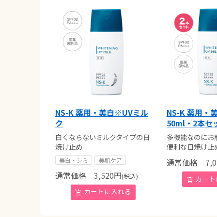
NS-K 薬用・美白※UVミル
NS-K 薬用・
ク
50ml・2本セ
白くならないミルクタイプの日
多機能なのにお
焼け止め
便利な日焼け止
美白・シミ
美肌ケア
通常価格
7,0
通常価格
3,520
円
(税込)