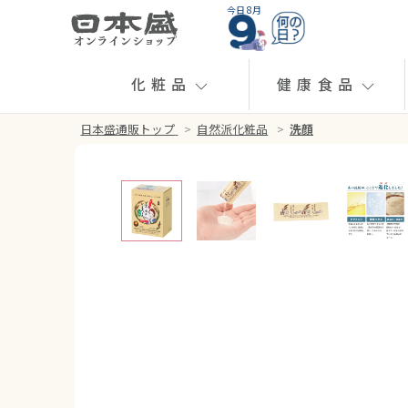
今日 8月
化粧品
健康食品
日本盛通販トップ
>
自然派化粧品
>
洗顔