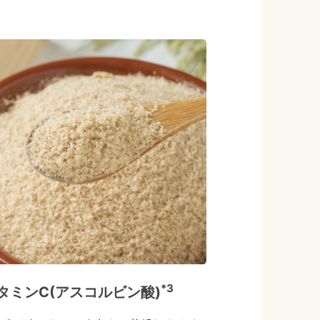
*3
タミンC(アスコルビン酸)