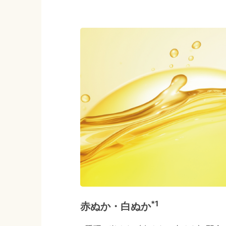
*1
赤ぬか・白ぬか