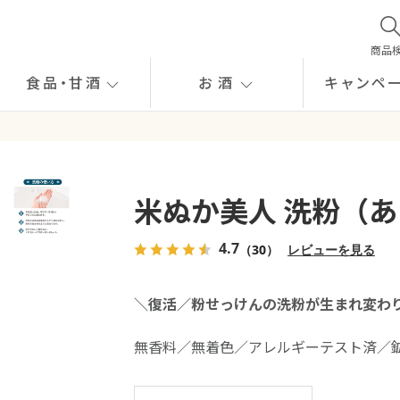
商品
食品
・
甘酒
お酒
キャンペ
米ぬか美人 洗粉（
4.7
（30）
レビューを見る
＼復活／粉せっけんの洗粉が生まれ変わ
無香料／無着色／アレルギーテスト済／