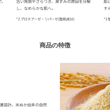
で、
古い角質やざらつき、黒ずみの原因を分解
肌
し、なめらかな肌へ。
す
*2 プロテアーゼ・リパーゼ(整肌成分)
*3
商品の特徴
激設計。米ぬか由来の自然