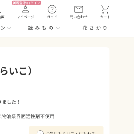
検索
マイページ
ガイド
問い合わせ
カート
ーン
読みもの
花さかり
あらいこ）
りました！
鉱物油系界面活性剤不使用
お気に入りリストに入れる