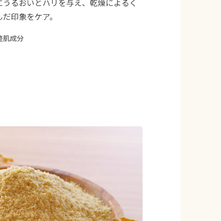
にうるおいとハリを与え、乾燥によるく
んだ印象をケア。
 整肌成分