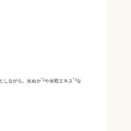
*2
*3
としながら、米ぬか
や米糀エキス
な