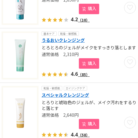
お気に
購入
4.2
（10）
基本ケア
乾燥・敏感肌
うるおいクレンジング
とろとろのジェルがメイクをすっきり落とします
2,310
円
お気に
購入
4.6
（85）
乾燥・敏感肌
エイジングケア
スペシャルクレンジング
とろりと琥珀色のジェルが、メイク汚れをするり
と落とす
2,640
円
お気に
購入
4.4
（58）