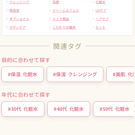
クレンジング
洗顔
化粧水
美容液
クリーム＆ジェル
UVケア
オプショナル
メイク商品
ヘアケア
ボディケア
こだわりの雑貨
セット
関連タグ
目的に合わせて探す
#
保湿
化粧水
#
保湿
クレンジング
#
美肌
化
年代に合わせて探す
#
30代
化粧水
#
40代
化粧水
#
50代
化粧水