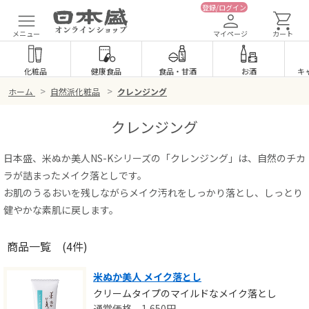
登録/ログイン
メニュー
マイページ
カート
化粧品
健康食品
食品
・
甘酒
お酒
キ
>
>
ホーム
自然派化粧品
クレンジング
クレンジング
日本盛、米ぬか美人NS-Kシリーズの「クレンジング」は、自然のチカ
ラが詰まったメイク落としです。
お肌のうるおいを残しながらメイク汚れをしっかり落とし、しっとり
健やかな素肌に戻します。
商品一覧
(4件)
米ぬか美人 メイク落とし
クリームタイプのマイルドなメイク落とし
1,650
円