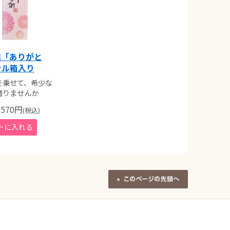
ml「ありがと
ナル箱入り
を乗せて、希少な
贈りませんか
570
円
(税込)