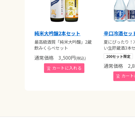
純米大吟醸2本セット
辛口冷酒セッ
最高級酒質「純米大吟醸」2蔵
夏にぴったり！
飲みくらべセット
い生貯蔵酒3本
200セット限定
通常価格
3,500
円
(税込)
通常価格
2,8