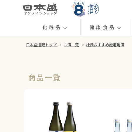
今日 8月
化粧品
健康食品
日本盛通販トップ
>
お酒一覧
>
杜氏おすすめ厳選地酒
商品一覧