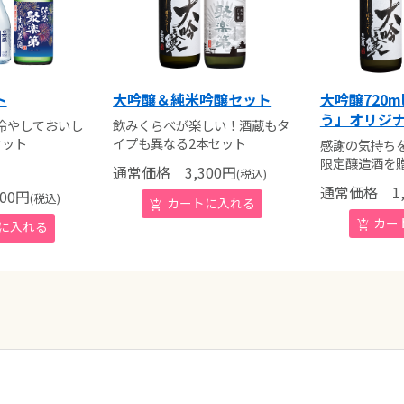
ト
大吟醸＆純米吟醸セット
大吟醸720
う」オリジ
冷やしておいし
飲みくらべが楽しい！酒蔵もタ
セット
イプも異なる2本セット
感謝の気持ち
限定醸造酒を
通常価格
3,300
円
(税込)
通常価格
1,
00
円
(税込)