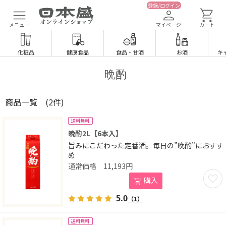
登録/ログイン
メニュー
マイページ
カート
化粧品
健康食品
食品
・
甘酒
お酒
キ
晩酌
商品一覧
(2件)
送料無料
晩酌2L【6本入】
旨みにこだわった定番酒。毎日の”晩酌”におすす
め
11,193
円
お気に
購入
5.0
（1）
送料無料