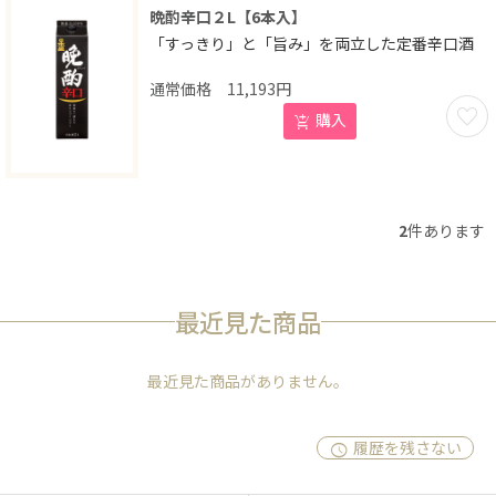
晩酌辛口２L【6本入】
「すっきり」と「旨み」を両立した定番辛口酒
11,193
円
お気に
購入
2
件あります
最近見た商品
最近見た商品がありません。
履歴を残さない