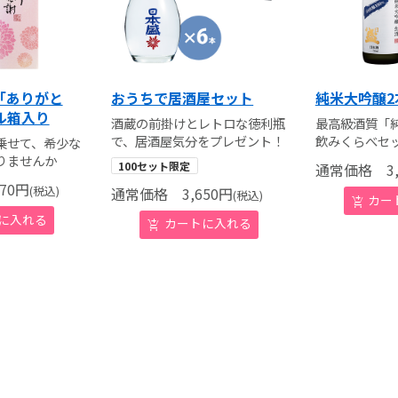
l「ありがと
おうちで居酒屋セット
純米大吟醸2
ル箱入り
酒蔵の前掛けとレトロな徳利瓶
最高級酒質「
で、居酒屋気分をプレゼント！
飲みくらべセ
乗せて、希少な
りませんか
100セット限定
通常価格
3,
70
円
(税込)
通常価格
3,650
円
(税込)