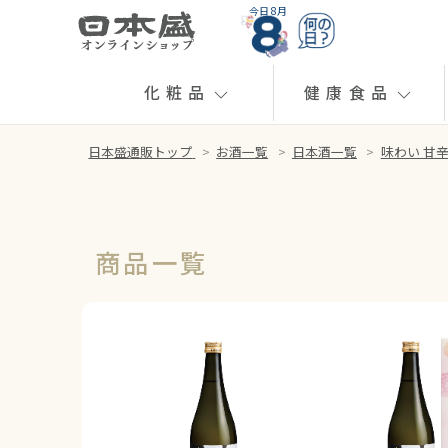
今日 8月
化粧品
健康食品
日本盛通販トップ
>
お酒一覧
>
日本酒一覧
>
味わい 甘
商品一覧