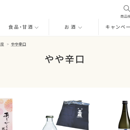
商品
食品
・
甘酒
お酒
キャンペ
辛度
>
やや辛口
やや辛口