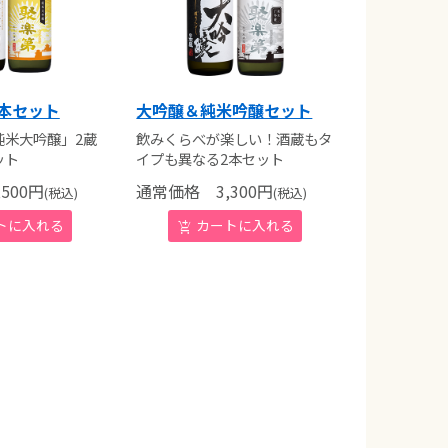
本セット
大吟醸＆純米吟醸セット
純米大吟醸」2蔵
飲みくらべが楽しい！酒蔵もタ
ット
イプも異なる2本セット
500
円
通常価格
3,300
円
(税込)
(税込)