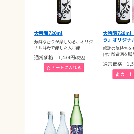
大吟醸720ml
大吟醸720m
う」オリジナ
芳醇な香りが楽しめる、オリジ
ナル酵母で醸した大吟醸
感謝の気持ちを
限定醸造酒を贈
通常価格
1,434
円
(税込)
通常価格
1,5