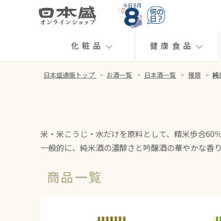
今日 8月
化粧品
健康食品
日本盛通販トップ
>
お酒一覧
>
日本酒一覧
>
種類
>
純
米・米こうじ・水だけを原料として、精米歩合60
一般的に、純米酒の濃醇さと吟醸酒の華やかな香
商品一覧