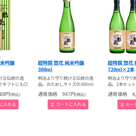
純米吟醸
超特撰 惣花 純米吟醸
超特撰 惣花
300ml
720ml×2本
ける伝統の逸
明治より守り続ける伝統の逸
明治より守り
でギフトにも◎
品。おためしサイズの300ml
品。2本セッ
68
円
通常価格
947
円
通常価格
4,
(税込)
(税込)