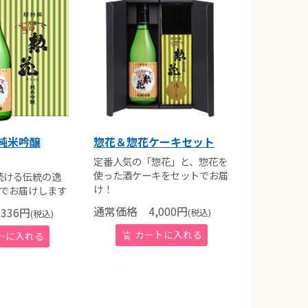
 純米吟醸
惣花＆惣花ケーキセット
定番人気の「惣花」と、惣花を
使った酒ケーキをセットでお届
続ける伝統の逸
け！
トでお届けします
通常価格
4,000
円
336
円
(税込)
(税込)