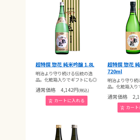
超特撰 惣花 純米吟醸 1.8L
超特撰 惣花 
720ml
明治より守り続ける伝統の逸
品。化粧箱入りでギフトにも◎
明治より守り続
品。化粧箱入り
通常価格
4,142
円
(税込)
通常価格
2,1