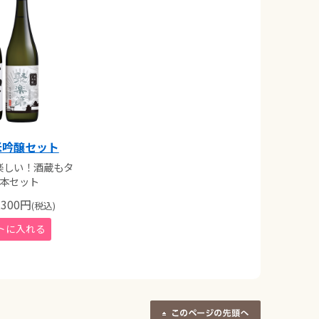
米吟醸セット
楽しい！酒蔵もタ
2本セット
300
円
(税込)