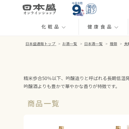
今日 8月
化粧品
健康食品
日本盛通販トップ
>
お酒一覧
>
日本酒一覧
>
種類
>
大
精米歩合50％以下、吟醸造りと呼ばれる長期低温
吟醸酒よりも豊かで華やかな香りが特徴です。
商品一覧