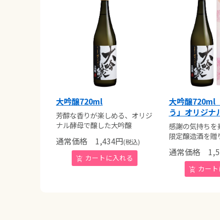
大吟醸720ml
大吟醸720m
う」オリジナ
芳醇な香りが楽しめる、オリジ
ナル酵母で醸した大吟醸
感謝の気持ちを
限定醸造酒を贈
通常価格
1,434
円
(税込)
通常価格
1,5