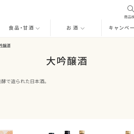
商品
食品
・
甘酒
お酒
キャンペ
吟醸酒
大吟醸酒
発酵で造られた日本酒。