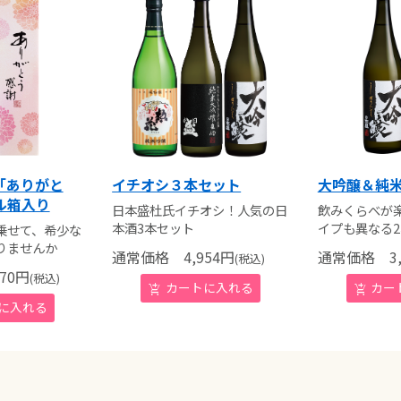
l「ありがと
イチオシ３本セット
大吟醸＆純
ル箱入り
日本盛杜氏イチオシ！人気の日
飲みくらべが
本酒3本セット
イプも異なる
乗せて、希少な
りませんか
通常価格
4,954
円
通常価格
3,
(税込)
70
円
(税込)