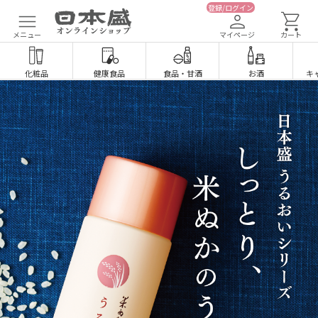
登録/ログイン
メニュー
マイページ
カート
化粧品
健康食品
食品
・
甘酒
お酒
キ