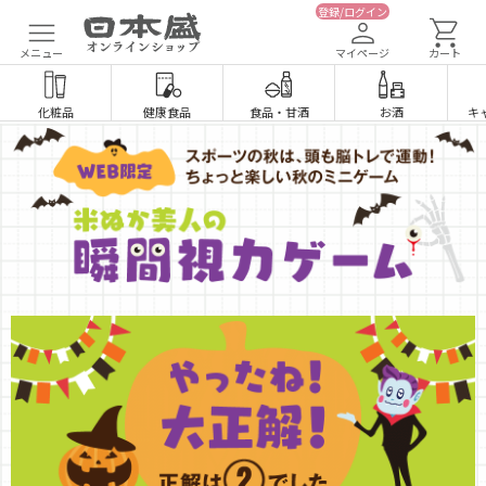
登録/ログイン
メニュー
マイページ
カート
化粧品
健康食品
食品
・
甘酒
お酒
キ