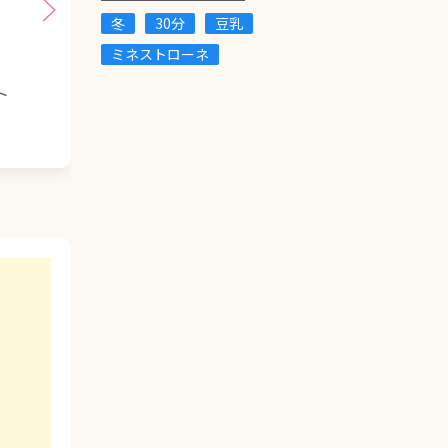
冬
30分
豆乳
ミネストローネ
ト