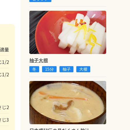
適量
柚子大根
1/2
冬
15分
柚子
大根
1/2
さじ2
さじ3