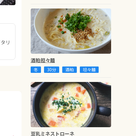
イタリ
酒粕担々麺
冬
30分
酒粕
坦々麺
豆乳ミネストローネ