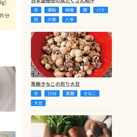
日本盛秘伝の具だくさん粕汁
3g）
冬
酒粕
味噌
豚
バラ
1片分
肉
大根
人参
黒糖きなこの煎り大豆
冬
15分
黒糖
きなこ
大豆