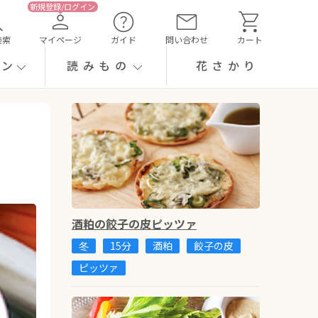
検索
マイページ
ガイド
問い合わせ
カート
ーン
読みもの
花さかり
酒粕の餃子の皮ピッツァ
冬
15分
酒粕
餃子の皮
ピッツァ