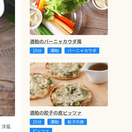
酒粕のバーニャカウダ風
15分
酒粕
バーニャカウダ
酒粕の餃子の皮ピッツァ
15分
酒粕
餃子の皮
、洋風
ピッツァ