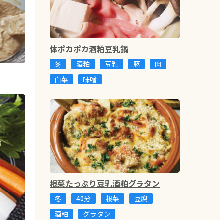
体ポカポカ酒粕豆乳鍋
冬
酒粕
豆乳
豚
肉
白菜
味噌
根菜たっぷり豆乳酒粕グラタン
冬
40分
根菜
豆腐
酒粕
グラタン