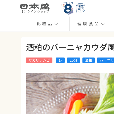
今日 8月
化粧品
健康食品
酒粕のバーニャカウダ
サカリレシピ
冬
15分
酒粕
バーニャ