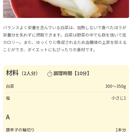
バランスよく栄養を含んでいる白菜は、加熱しないで食べたほうが
栄養分を失わずに摂取できます。白菜は野菜の中でも群を抜いて低
カロリー。また、ゆっくりと吸収されるため血糖値の上昇を抑える
ことができ、ダイエットにもぴったりの食材です。
材料
（2人分）
調理時間【10分】
timer
白菜
300〜350g
塩
小さじ1
A
唐辛子の輪切り
1本分