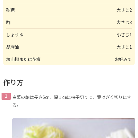
砂糖
大さじ2
酢
大さじ3
しょうゆ
小さじ1
胡麻油
大さじ1
粒山椒または花椒
お好みで
作り方
白菜の軸は長さ6㎝、幅１㎝に拍子切りに、葉はざく切りにす
る。