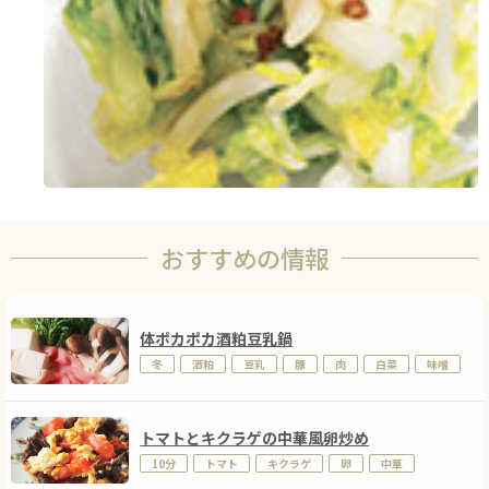
おすすめの情報
体ポカポカ酒粕豆乳鍋
冬
酒粕
豆乳
豚
肉
白菜
味噌
トマトとキクラゲの中華風卵炒め
10分
トマト
キクラゲ
卵
中華