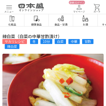
登録/ログイン
メニュー
マイページ
カート
化粧品
健康食品
食品
・
甘酒
お酒
キ
辣白菜（白菜の中華甘酢漬け）
サカリレシピ
冬
10分
白菜
中華
甘酢
辣白菜