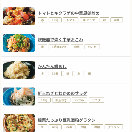
トマトとキクラゲの中華風卵炒め
春
10分
トマト
キクラゲ
卵
中華
炊飯器で炊く中華おこわ
春
1時間15分
中華
おこわ
かんたん鯛めし
冬
30分
鯛
魚
米
新玉ねぎとわかめのサラダ
10分
新玉ねぎ
わかめ
サラダ
根菜たっぷり豆乳酒粕グラタン
冬
40分
根菜
豆腐
酒粕
グラタン