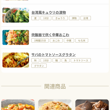
台湾風キュウリの漬物
夏
10分
きゅうり
漬物
台湾
炊飯器で炊く中華おこわ
1時間15分
おこわ
中華
もち米
サバのトマトソースグラタン
秋
10分
鯖
魚
トマトソース
グラタン
関連商品