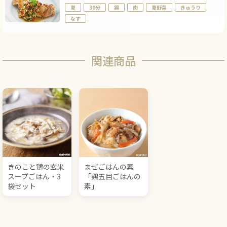
夏
30分
鶏
肉
夏野菜
きゅうり
なす
関連商品
きのこと鶏の玄米
まぜごはんの素
スープごはん・3
「鶏五目ごはんの
袋セット
素」