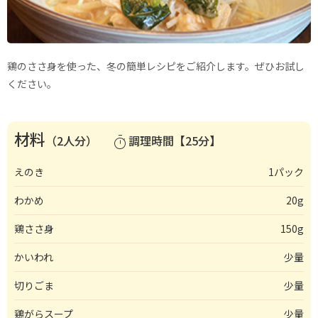
鶏のささ身を使った、冬の簡単レシピをご紹介します。ぜひお試し
ください。
材料
（2人分）
調理時間【25分】
timer
えのき
1パック
わかめ
20g
鶏ささ身
150g
かいわれ
少量
切りごま
少量
鶏がらスープ
少量