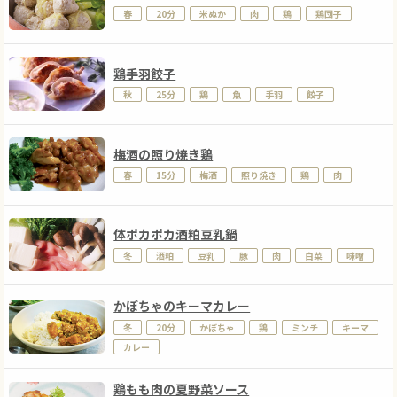
春
20分
米ぬか
肉
鶏
鶏団子
鶏手羽餃子
秋
25分
鶏
魚
手羽
餃子
梅酒の照り焼き鶏
春
15分
梅酒
照り焼き
鶏
肉
体ポカポカ酒粕豆乳鍋
冬
酒粕
豆乳
豚
肉
白菜
味噌
かぼちゃのキーマカレー
冬
20分
かぼちゃ
鶏
ミンチ
キーマ
カレー
鶏もも肉の夏野菜ソース