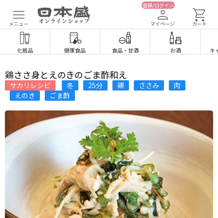
登録/ログイン
メニュー
マイページ
カート
化粧品
健康食品
食品
・
甘酒
お酒
キ
鶏ささ身とえのきのごま酢和え
サカリレシピ
冬
25分
鶏
ささみ
肉
えのき
ごま酢