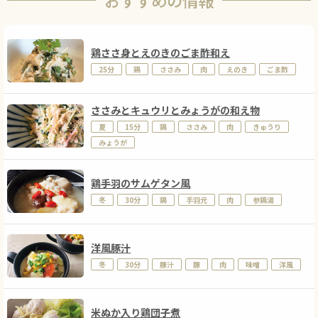
鶏ささ身とえのきのごま酢和え
25分
鶏
ささみ
肉
えのき
ごま酢
ささみとキュウリとみょうがの和え物
夏
15分
鶏
ささみ
肉
きゅうり
みょうが
鶏手羽のサムゲタン風
冬
30分
鶏
手羽元
肉
参鶏湯
洋風豚汁
冬
30分
豚汁
豚
肉
味噌
洋風
米ぬか入り鶏団子煮