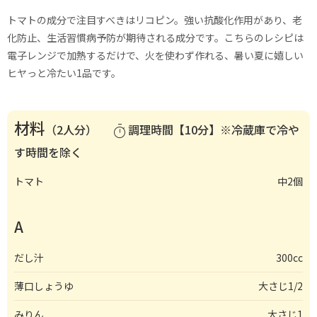
トマトの成分で注目すべきはリコピン。強い抗酸化作用があり、老
化防止、生活習慣病予防が期待される成分です。こちらのレシピは
電子レンジで加熱するだけで、火を使わず作れる、暑い夏に嬉しい
ヒヤっと冷たい1品です。
材料
（2人分）
調理時間【10分】※冷蔵庫で冷や
timer
す時間を除く
トマト
中2個
A
だし汁
300cc
薄口しょうゆ
大さじ1/2
みりん
大さじ1