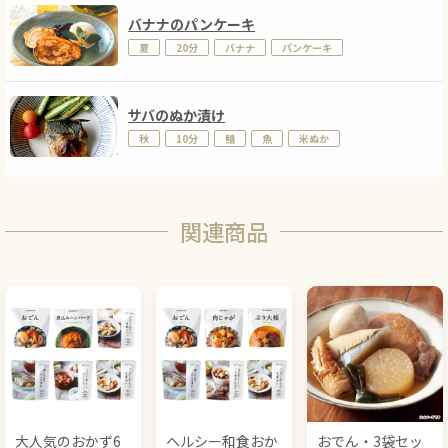
バナナのパンケーキ
夏
20分
バナナ
パンケーキ
サバのぬか漬け
秋
10分
鯖
魚
米ぬか
関連商品
大人気のおかず6
ヘルシー和食おか
おでん・3袋セッ