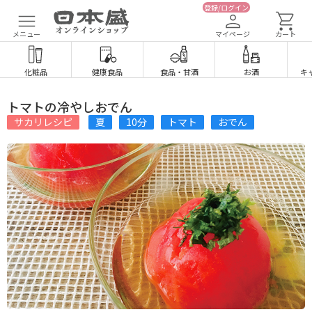
登録/ログイン
メニュー
マイページ
カート
化粧品
健康食品
食品
・
甘酒
お酒
キ
トマトの冷やしおでん
サカリレシピ
夏
10分
トマト
おでん