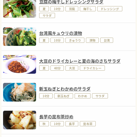
豆腐の梅干しドレッシングサラダ
夏
10分
豆腐
梅干し
ドレッシング
サラダ
台湾風キュウリの漬物
夏
10分
きゅうり
漬物
台湾
大豆のドライカレーと夏の海のさちサラダ
夏
40分
大豆
ドライカレー
新玉ねぎとわかめのサラダ
10分
新玉ねぎ
わかめ
サラダ
長芋の昆布茶炒め
秋
10分
長芋
昆布茶