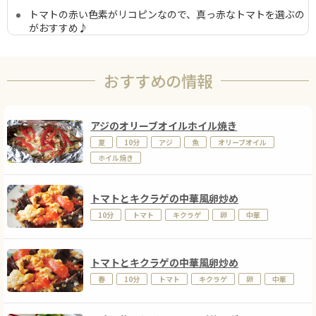
トマトの赤い色素がリコピンなので、真っ赤なトマトを選ぶの
がおすすめ♪
おすすめの情報
アジのオリーブオイルホイル焼き
夏
10分
アジ
魚
オリーブオイル
ホイル焼き
トマトとキクラゲの中華風卵炒め
10分
トマト
キクラゲ
卵
中華
トマトとキクラゲの中華風卵炒め
春
10分
トマト
キクラゲ
卵
中華