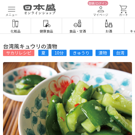
登録/ログイン
メニュー
マイページ
カート
化粧品
健康食品
食品
・
甘酒
お酒
キ
台湾風キュウリの漬物
サカリレシピ
夏
10分
きゅうり
漬物
台湾