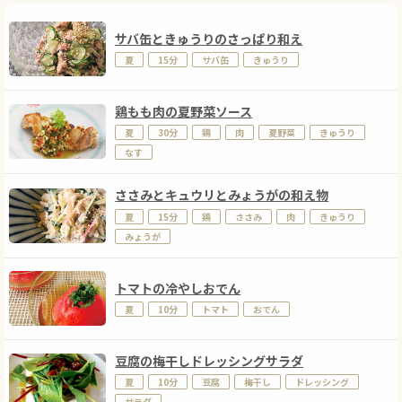
サバ缶ときゅうりのさっぱり和え
夏
15分
サバ缶
きゅうり
鶏もも肉の夏野菜ソース
夏
30分
鶏
肉
夏野菜
きゅうり
なす
ささみとキュウリとみょうがの和え物
夏
15分
鶏
ささみ
肉
きゅうり
みょうが
トマトの冷やしおでん
夏
10分
トマト
おでん
豆腐の梅干しドレッシングサラダ
夏
10分
豆腐
梅干し
ドレッシング
サラダ