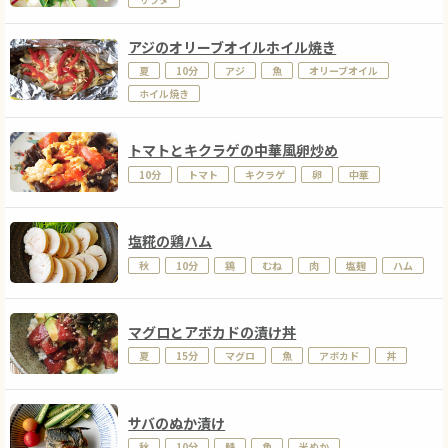
アジのオリーブオイルホイル焼き
夏
10分
アジ
魚
オリーブオイル
ホイル焼き
トマトとキクラゲの中華風卵炒め
10分
トマト
キクラゲ
卵
中華
塩糀の鶏ハム
秋
10分
鶏
むね
肉
塩麹
ハム
マグロとアボカドの漬け丼
夏
15分
マグロ
魚
アボカド
丼
サバのぬか漬け
秋
10分
鯖
魚
米ぬか