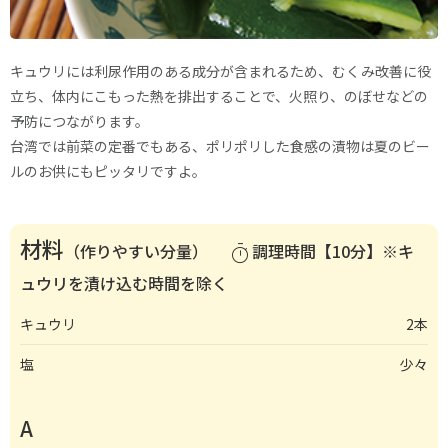
キュウリには利尿作用のある成分が含まれるため、むくみ改善に役
立ち、体内にこもった熱を排出することで、火照り、のぼせなどの
予防につながります。
台湾では前菜の定番でもある、ポリポリした食感の漬物は夏のビー
ルのお供にもピッタリですよ。
材料
（作りやすい分量）
調理時間【10分】※キ
timer
ュウリを漬け込む時間を除く
キュウリ
2本
塩
少々
A