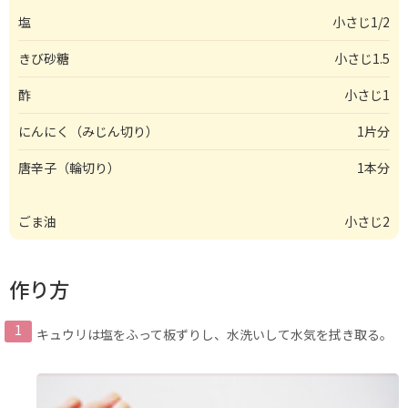
塩
小さじ1/2
きび砂糖
小さじ1.5
酢
小さじ1
にんにく（みじん切り）
1片分
唐辛子（輪切り）
1本分
ごま油
小さじ2
作り方
キュウリは塩をふって板ずりし、水洗いして水気を拭き取る。