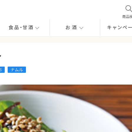
商品
食品
・
甘酒
お酒
キャンペ
ル
布
ナムル