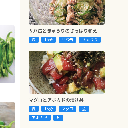
サバ缶ときゅうりのさっぱり和え
夏
15分
サバ缶
きゅうり
マグロとアボカドの漬け丼
夏
15分
マグロ
魚
アボカド
丼