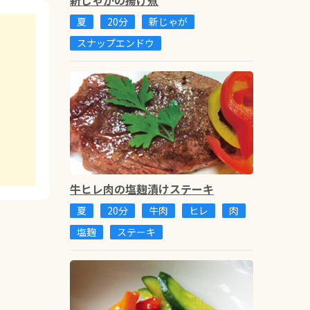
夏
20分
新じゃが
スナップエンドウ
牛ヒレ肉の塩麹漬けステーキ
夏
20分
牛肉
ヒレ
肉
塩麹
ステーキ