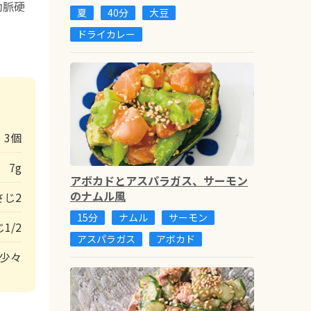
動脈硬
夏
40分
大豆
ドライカレー
3個
7g
アボカドとアスパラガス、サーモン
のナムル風
さじ2
15分
ナムル
サーモン
1/2
アスパラガス
アボカド
少々