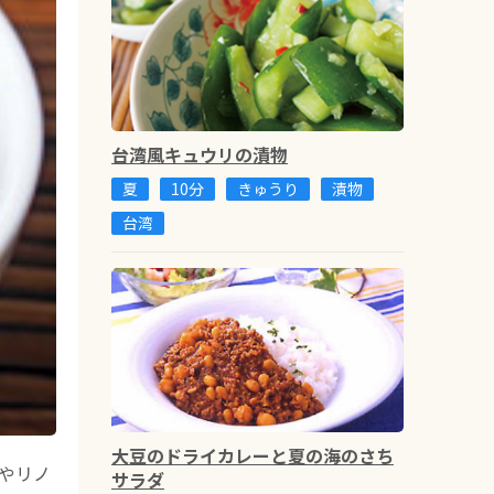
台湾風キュウリの漬物
夏
10分
きゅうり
漬物
台湾
大豆のドライカレーと夏の海のさち
やリノ
サラダ