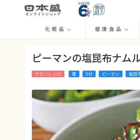
今日 8月
化粧品
健康食品
ピーマンの塩昆布ナム
サカリレシピ
夏
5分
ピーマン
塩昆