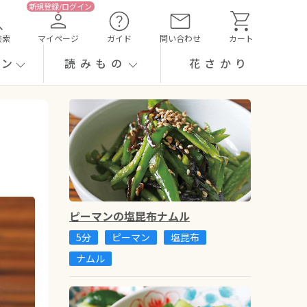
検索
マイページ
ガイド
問い合わせ
カート
ーン
読みもの
花さかり
ピーマンの塩昆布ナムル
5分
ピーマン
塩昆布
ナムル