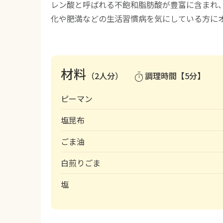
レン酸と呼ばれる不飽和脂肪酸が豊富に含まれ
化や肥満などの生活習慣病を気にしている方に
材料
（2人分）
調理時間【5分】
timer
ピーマン
塩昆布
ごま油
白煎りごま
塩