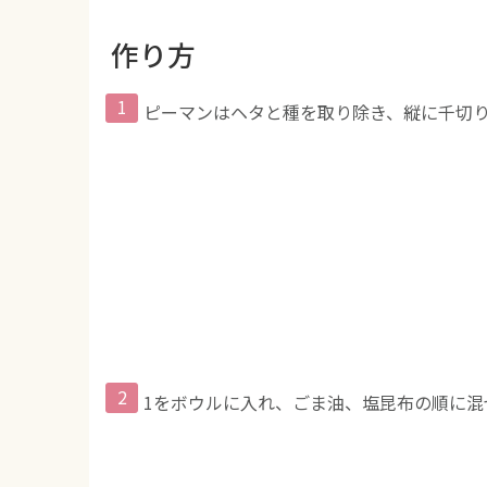
作り方
ピーマンはヘタと種を取り除き、縦に千切
1をボウルに入れ、ごま油、塩昆布の順に混