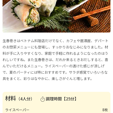
生春巻きはベトナム料理店だけでなく、カフェや居酒屋、デパート
のお惣菜メニューにも登場し、すっかりおなじみになりました。材
料が手に入りやすくなり、家庭で手軽に作れるようになったのはう
れしいですね。また生春巻きは、だれか来るときおだしすると、喜
んでいただけるメニュー。ライスペーパーの透けた感じが涼しげ
で、夏のパーティには特におすすめです。サラダ感覚でいろいろな
具をまくと、彩りはなやかに、楽しさがぐんと増します。
材料
（4人分）
調理時間【25分】
timer
ライスペーパー
8枚