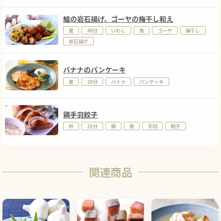
鰮の岩石揚げ、ゴーヤの梅干し和え
夏
40分
いわし
魚
ゴーヤ
梅干し
岩石揚げ
バナナのパンケーキ
夏
20分
バナナ
パンケーキ
鶏手羽餃子
秋
25分
鶏
魚
手羽
餃子
関連商品