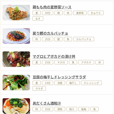
鶏もも肉の夏野菜ソース
夏
30分
鶏
肉
夏野菜
きゅうり
なす
戻り鰹のカルパッチョ
秋
25分
鰹
魚
カルパッチョ
マグロとアボカドの漬け丼
夏
15分
マグロ
魚
アボカド
丼
豆腐の梅干しドレッシングサラダ
夏
10分
豆腐
梅干し
ドレッシング
サラダ
具だくさん酒粕汁
秋
25分
酒粕
粕汁
塩鮭
魚