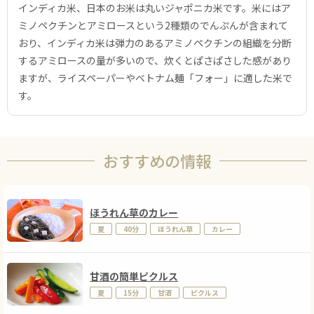
インディカ米、日本のお米は丸いジャポニカ米です。米にはア
ミノペクチンとアミロースという2種類のでんぷんが含まれて
おり、インディカ米は弾力のあるアミノペクチンの組織を分断
するアミロースの量が多いので、炊くとぱさぱさした感があり
ますが、ライスペーパーやベトナム麺「フォー」に適した米で
す。
おすすめの情報
ほうれん草のカレー
夏
40分
ほうれん草
カレー
甘酒の簡単ピクルス
夏
15分
甘酒
ピクルス