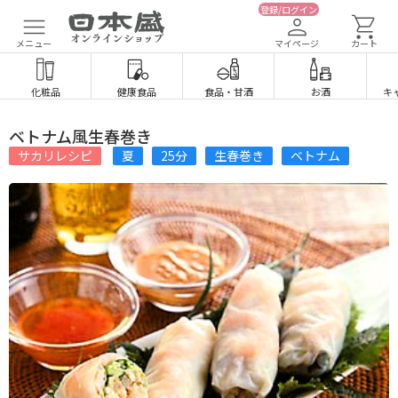
登録/ログイン
メニュー
マイページ
カート
化粧品
健康食品
食品
・
甘酒
お酒
キ
ベトナム風生春巻き
サカリレシピ
夏
25分
生春巻き
ベトナム