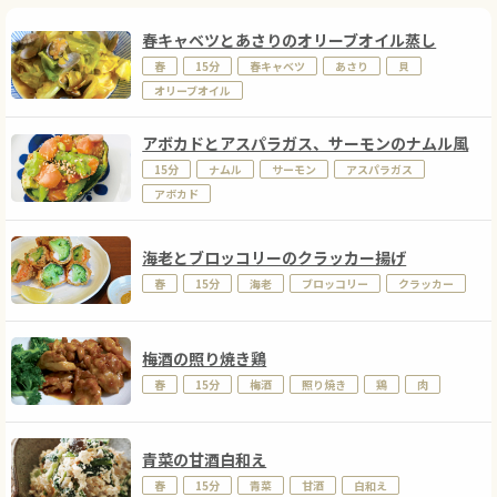
春キャベツとあさりのオリーブオイル蒸し
春
15分
春キャベツ
あさり
貝
オリーブオイル
アボカドとアスパラガス、サーモンのナムル風
15分
ナムル
サーモン
アスパラガス
アボカド
海老とブロッコリーのクラッカー揚げ
春
15分
海老
ブロッコリー
クラッカー
梅酒の照り焼き鶏
春
15分
梅酒
照り焼き
鶏
肉
青菜の甘酒白和え
春
15分
青菜
甘酒
白和え