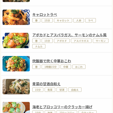
キャロットラペ
春
15分
キャロット
人参
ラペ
アボカドとアスパラガス、サーモンのナムル風
春
15分
アボカド
アスバラガス
サーモン
ナムル
炊飯器で炊く中華おこわ
春
1時間15分
中華
おこわ
青菜の甘酒白和え
15分
青菜
甘酒
白和え
海老とブロッコリーのクラッカー揚げ
15分
海老
ブロッコリー
クラッカー