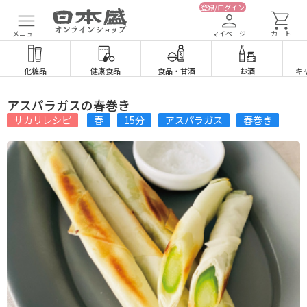
登録/ログイン
メニュー
マイページ
カート
化粧品
健康食品
食品
・
甘酒
お酒
キ
アスパラガスの春巻き
サカリレシピ
春
15分
アスパラガス
春巻き