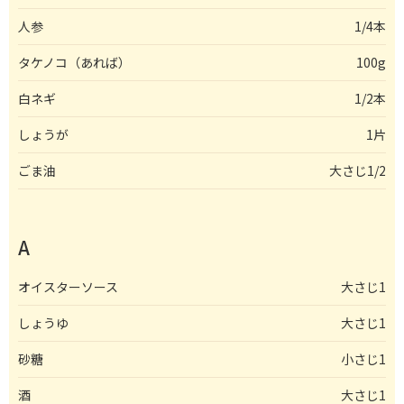
人参
1/4本
タケノコ（あれば）
100g
白ネギ
1/2本
しょうが
1片
ごま油
大さじ1/2
A
オイスターソース
大さじ1
しょうゆ
大さじ1
砂糖
小さじ1
酒
大さじ1