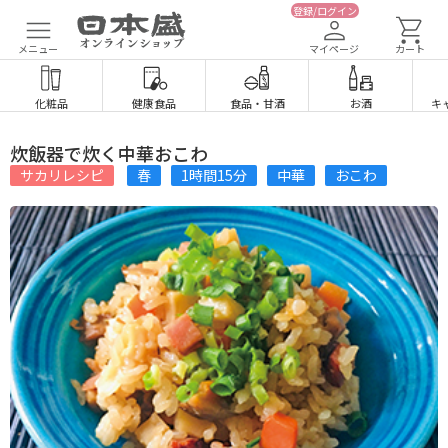
登録/ログイン
メニュー
マイページ
カート
化粧品
健康食品
食品
・
甘酒
お酒
キ
炊飯器で炊く中華おこわ
サカリレシピ
春
1時間15分
中華
おこわ