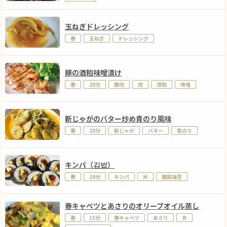
玉ねぎドレッシング
春
玉ねぎ
ドレッシング
豚の酒粕味噌漬け
春
20分
豚肉
肉
酒粕
味噌
新じゃがのバター炒め青のり風味
春
20分
新じゃが
バター
青のり
キンパ（김밥）
春
20分
キンパ
米
韓国海苔
春キャベツとあさりのオリーブオイル蒸し
春
15分
春キャベツ
あさり
貝