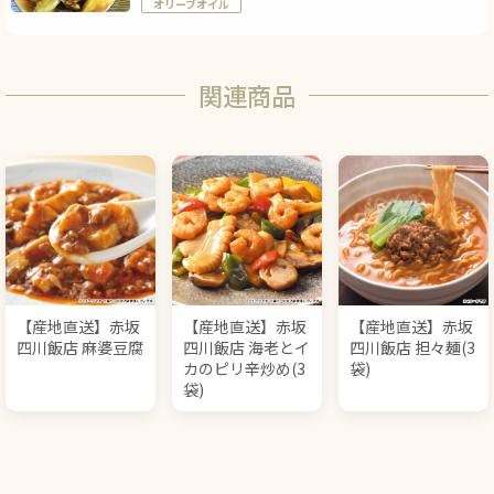
オリーブオイル
関連商品
【産地直送】赤坂
【産地直送】赤坂
【産地直送】赤坂
四川飯店 麻婆豆腐
四川飯店 海老とイ
四川飯店 担々麺(3
カのピリ辛炒め(3
袋)
袋)