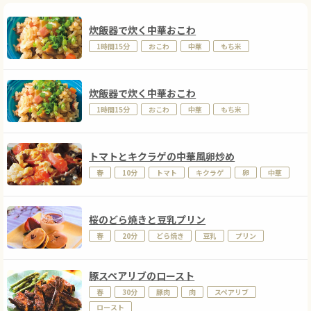
炊飯器で炊く中華おこわ
1時間15分
おこわ
中華
もち米
炊飯器で炊く中華おこわ
1時間15分
おこわ
中華
もち米
トマトとキクラゲの中華風卵炒め
春
10分
トマト
キクラゲ
卵
中華
桜のどら焼きと豆乳プリン
春
20分
どら焼き
豆乳
プリン
豚スペアリブのロースト
春
30分
豚肉
肉
スペアリブ
ロースト