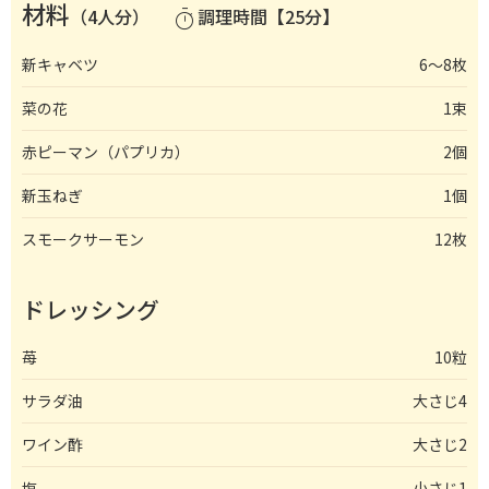
材料
（4人分）
調理時間【25分】
timer
新キャベツ
6〜8枚
菜の花
1束
赤ピーマン（パプリカ）
2個
新玉ねぎ
1個
スモークサーモン
12枚
ドレッシング
苺
10粒
サラダ油
大さじ4
ワイン酢
大さじ2
塩
小さじ1