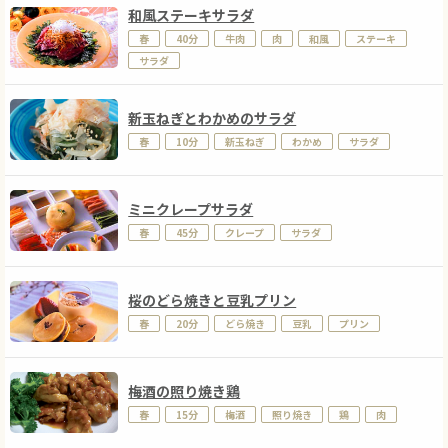
和風ステーキサラダ
春
40分
牛肉
肉
和風
ステーキ
サラダ
新玉ねぎとわかめのサラダ
春
10分
新玉ねぎ
わかめ
サラダ
ミニクレープサラダ
春
45分
クレープ
サラダ
桜のどら焼きと豆乳プリン
春
20分
どら焼き
豆乳
プリン
梅酒の照り焼き鶏
春
15分
梅酒
照り焼き
鶏
肉