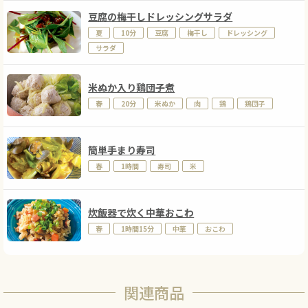
豆腐の梅干しドレッシングサラダ
夏
10分
豆腐
梅干し
ドレッシング
サラダ
米ぬか入り鶏団子煮
春
20分
米ぬか
肉
鶏
鶏団子
簡単手まり寿司
春
1時間
寿司
米
炊飯器で炊く中華おこわ
春
1時間15分
中華
おこわ
関連商品