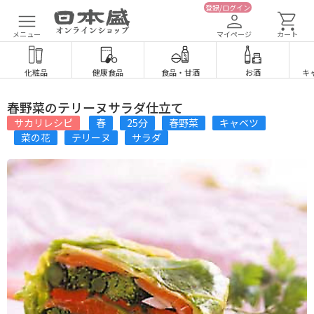
登録/ログイン
メニュー
マイページ
カート
化粧品
健康食品
食品
・
甘酒
お酒
キ
春野菜のテリーヌサラダ仕立て
サカリレシピ
春
25分
春野菜
キャベツ
菜の花
テリーヌ
サラダ